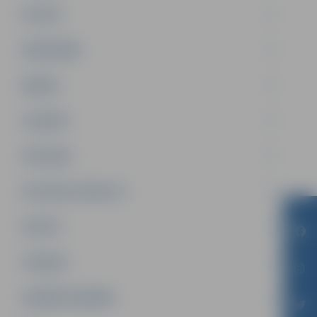
PILSĒTA
SABIEDRĪBA
ĢIMENE
JAUNIEŠI
SATIKSME
SOCIĀLAIS ATBALSTS
SPORTS
TŪRISMS
UZŅĒMĒJDARBĪBA