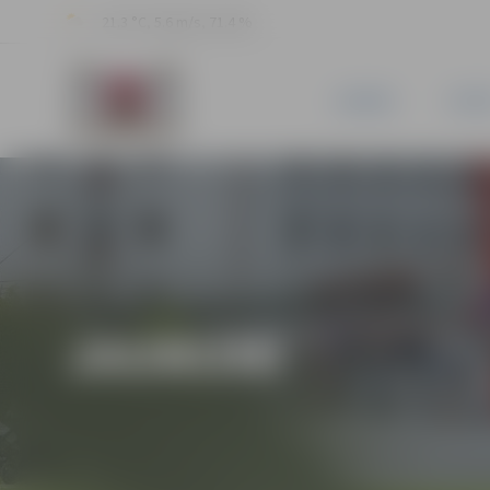
21.3 °C, 5.6 m/s, 71.4 %
JAUNUMI
PILSĒ
JAUNUMI