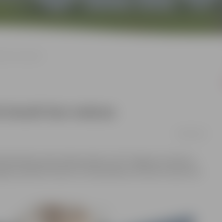
ukt bez maksas
ēs braukt bez maksas
29/04/2019
 Neatkarības atjaunošanas diena, SIA “Jelgavas autobusu
gavas pilsētas maršrutu tīkla pilsētas nozīmes maršrutos