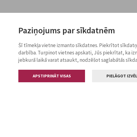
Paziņojums par sīkdatnēm
Šī tīmekļa vietne izmanto sīkdatnes. Piekrītot sīkdat
darbība. Turpinot vietnes apskati, Jūs piekrītat, ka i
jebkurā laikā varat atsaukt, nodzēšot saglabātās sīkd
APSTIPRINĀT VISAS
PIELĀGOT IZVĒL
Kontakti
Jelgavas valstp