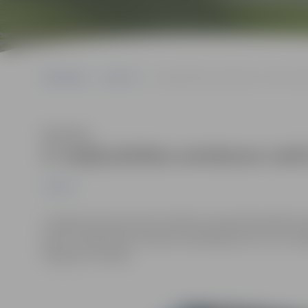
Sākumlapa
Jaunumi
4. maijā pilsētas autobusos varēs bra
Klausīties
4. maijā pilsētas autobusos var
Jaunumi
4. maijā, kad valstī tiek atzīmēta Latvijas Republikas
parks” sabiedriskā transporta pakalpojumus visos Jel
sniegs bez maksas.