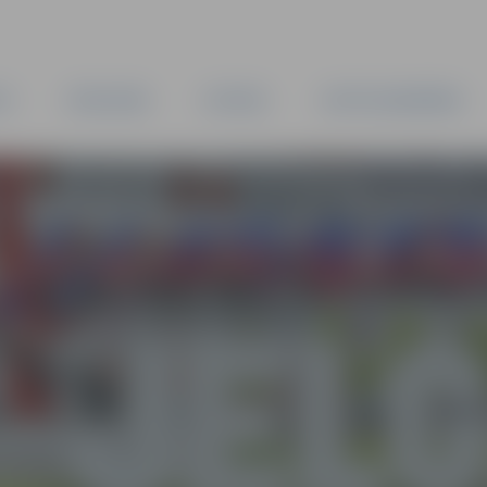
TA
PAŠVALDĪBA
IESTĀDES
KAPITĀLSABIEDRĪBAS