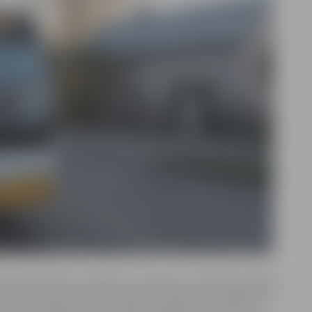
tas sabiedriskais transports kursēs pēc sestdienas grafika.
m būs bez maksas, bet daudzbērnu ģimenes, uzrādot “3+