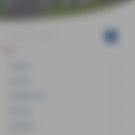
ZIŅAS
JAUNUMI
IZGLĪTĪBA
NODARBINĀTĪBA
PASĀKUMI
PAŠVALDĪBA