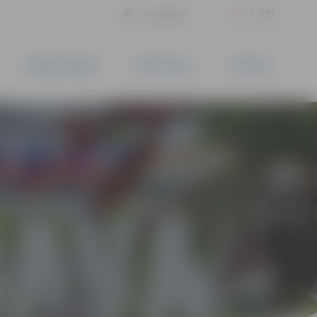
LV
EN
Iestatījumi
UZŅĒMĒJDARBĪBA
PAKALPOJUMI
KONTAKTI