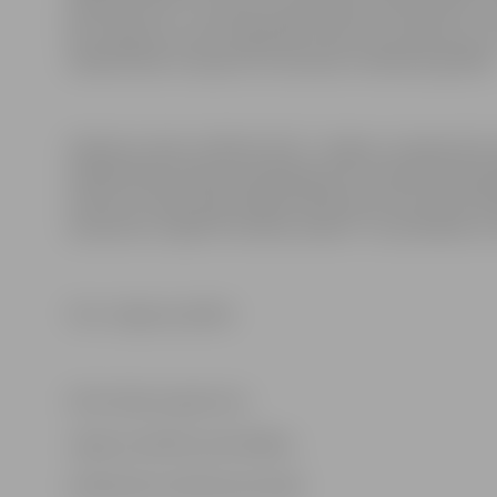
Ģimenes karti” un personu apliecinošu dokumentu vai 
bez maksas arī visos reģionālo maršrutu autobusos un v
sabiedriskais transports kursēs pēc svētdienas grafika
Sakarā ar valsts svētkiem līdz 7. maijam, izmaiņas būs
sabiedriskā transporta pakalpojumus nodrošina 26 pas
maršrutu tīklā, iedzīvotāji aicināti pirms brauciena 
www.atd.lv sadaļā “Kustības saraksti” vai sazināties ar
Foto: Jelgavas pilsēta
Informācija sagatavota
Jelgavas pilsētas pašvaldības
Sabiedrisko attiecību pārvaldē