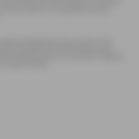
attiecīgi skolēna vai studenta apliecību, varēs braukt
ilcienos. Savukārt 5. un 6. maijā pilsētas nozīmes
.
 arī gandrīz 500 reģionālo autobusu maršrutu, kuros
ažieru pārvadātāji. Ņemot vērā vērienīgās izmaiņas
atkārtoti pārbaudīt autobusa kustības sarakstu mājaslapā
 attiecīgo pārvadātāju.