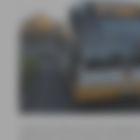
4. maija svētku brīvdiena iekrīt sestdienā, tādēļ pilsē
Šajā dienā pilsētas nozīmes transports iedzīvotājie