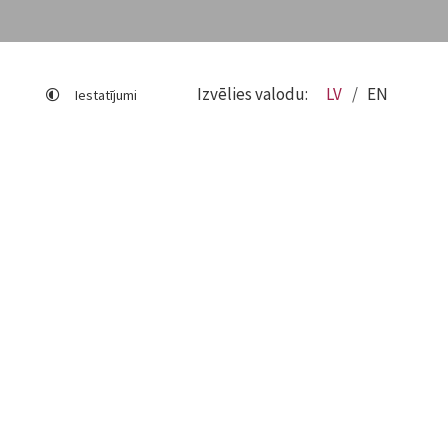
Izvēlies valodu:
LV
EN
Iestatījumi
Lapas karte
Viegli lasīt