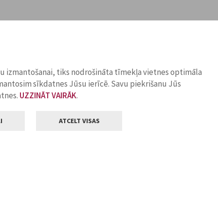
ņu izmantošanai, tiks nodrošināta tīmekļa vietnes optimāla
zmantosim sīkdatnes Jūsu ierīcē. Savu piekrišanu Jūs
atnes.
UZZINĀT VAIRĀK
.
I
ATCELT VISAS
Klientu apkalpošana
ilsētas pašvaldība
Darba laiks