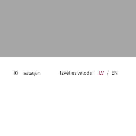
Izvēlies valodu:
LV
EN
Iestatījumi