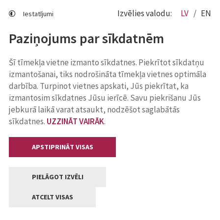
Izvēlies valodu:
LV
EN
Iestatījumi
Paziņojums par sīkdatnēm
Šī tīmekļa vietne izmanto sīkdatnes. Piekrītot sīkdatņu
izmantošanai, tiks nodrošināta tīmekļa vietnes optimāla
darbība. Turpinot vietnes apskati, Jūs piekrītat, ka
izmantosim sīkdatnes Jūsu ierīcē. Savu piekrišanu Jūs
jebkurā laikā varat atsaukt, nodzēšot saglabātās
sīkdatnes.
UZZINĀT VAIRĀK
.
APSTIPRINĀT VISAS
PIELĀGOT IZVĒLI
ATCELT VISAS