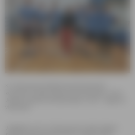
8.–9. klašu grupā volejbolā sacentās sešas zēnu
komandas. Uzvarēja Jelgavas Valsts ģimnāzija, 2. vieta –
Jelgavas Spīdolas Valsts ģimnāzijai, 3. vieta – Jelgavas 4.
vidusskolai.
Jāatgādina, ka 10.–12. klašu grupā uzvarēja Jelgavas