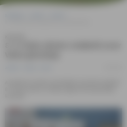
Sākumlapa
Jaunumi
Jaunieši
8.–9. klašu zēniem volejbolā uzvar Valsts ģimnāzija
Klausīties
8.–9. klašu zēniem volejbolā uzvar
Valsts ģimnāzija
02/02/2023
Jaunieši
Jaunumi
Sports
Aizvadītas 52. skolēnu spartakiādes sacensības volejbolā
8.–9. klašu zēniem. Uzvarēja Jelgavas Valsts ģimnāzijas
komanda.