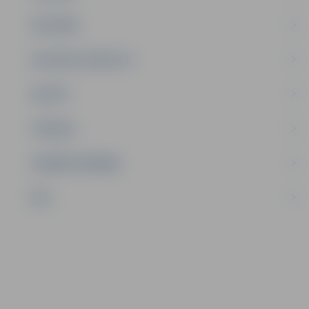
SATIKSME
SOCIĀLAIS ATBALSTS
SPORTS
TŪRISMS
UZŅĒMĒJDARBĪBA
NVO