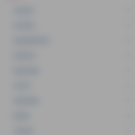
JAUNUMI
IZGLĪTĪBA
NODARBINĀTĪBA
PASĀKUMI
PAŠVALDĪBA
PILSĒTA
SABIEDRĪBA
ĢIMENE
JAUNIEŠI