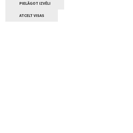
PIELĀGOT IZVĒLI
ATCELT VISAS
Kontakti
Jelgavas valstpilsētas pašvaldība
Lielā iela 11, Jelgava, LV-3001
+371 63005522
pasts@jelgava.lv
Klientu apkalpošana