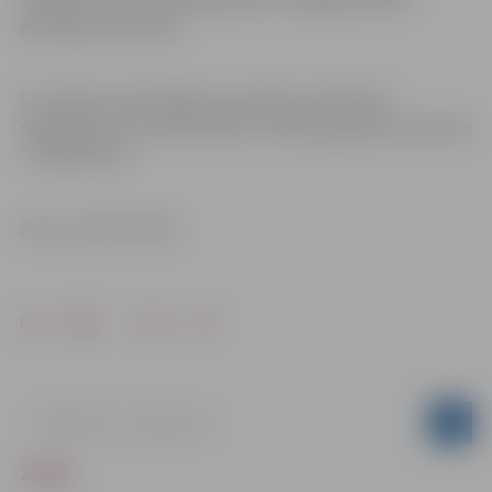
Spīdolas Valsts ģimnāzijas zēni un Jelgavas Valsts
ģimnāzijas meitenes.
52. skolēnu spartakiādes sacensības volejbolā ir
noslēgušās. 15. martā skolēni trīs klašu grupās sacentīsies
“Lielajā balvā”.
Foto: no skolu arhīva
Drukāt
Dalīties
ZIŅAS