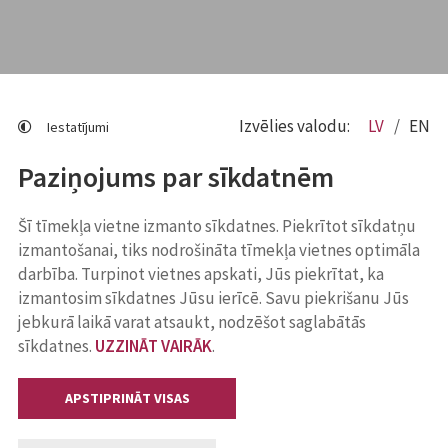
Izvēlies valodu:
LV
EN
Iestatījumi
Paziņojums par sīkdatnēm
Šī tīmekļa vietne izmanto sīkdatnes. Piekrītot sīkdatņu
izmantošanai, tiks nodrošināta tīmekļa vietnes optimāla
darbība. Turpinot vietnes apskati, Jūs piekrītat, ka
izmantosim sīkdatnes Jūsu ierīcē. Savu piekrišanu Jūs
jebkurā laikā varat atsaukt, nodzēšot saglabātās
sīkdatnes.
UZZINĀT VAIRĀK
.
APSTIPRINĀT VISAS