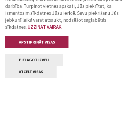
darbība. Turpinot vietnes apskati, Jūs piekrītat, ka
izmantosim sīkdatnes Jūsu ierīcē. Savu piekrišanu Jūs
jebkurā laikā varat atsaukt, nodzēšot saglabātās
sīkdatnes.
UZZINĀT VAIRĀK
.
APSTIPRINĀT VISAS
PIELĀGOT IZVĒLI
ATCELT VISAS
Kontakti