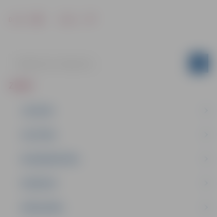
Drukāt
Dalīties
ZIŅAS
JAUNUMI
IZGLĪTĪBA
NODARBINĀTĪBA
PASĀKUMI
PAŠVALDĪBA