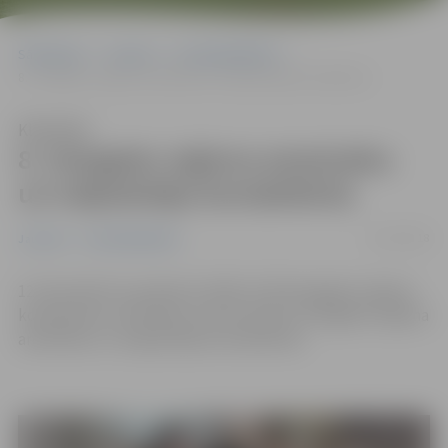
Sākumlapa
Jaunumi
Uzņēmējdarbība
8. Zemgales reģiona amatnieku un mājražotāju kontaktbirža
Klausīties
8. Zemgales reģiona amatnieku
un mājražotāju kontaktbirža
05/10/2018
Jaunumi
Uzņēmējdarbība
12. decembrī no pulksten 10.00–15.30 Zemgales reģiona
kompetenču attīstības centrā notiks 8. Zemgales reģiona
amatnieku un mājražotāju kontaktbirža.