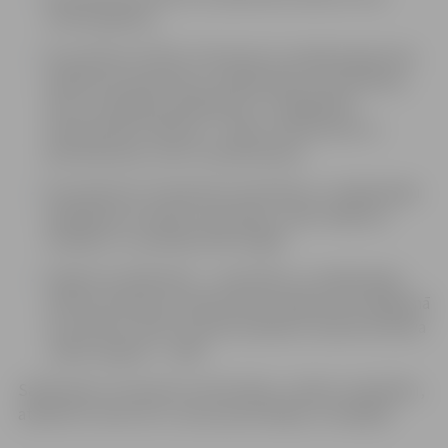
stendu/galdiņu.
No pulksten 10 līdz 12 ikvienam ir iespēja iegriezties
pasākumā, iepazīties ar mājražotāju un amatnieku,
mazo uzņēmēju piedāvājumu un iegādāties
Ziemassvētku dāvanas – mīļas, interesantas un
pārsteidzošas, mūsu Latvijā tapušas.
No plulksten 13 iepazīsim amatnieku un mājražotāju
piedāvājumu kopā ar televīzijas, radio raidījumu
vadītāju un uzņēmēju Māri Grigali.
Pasākuma dalībnieku – amatnieku un mājražotāju –
radītos produktus vērtēs žūrija. Pasākuma noslēgumā
no pulksten 15.00 -15.30 tiks piešķirta radošuma balva
„Ideju spogulis – 2018″.
Satiksimies, lai saņemtu informāciju, veidotu sadarbību,
atbalstītu viens otru, rastu jaunas idejas un iespējas!