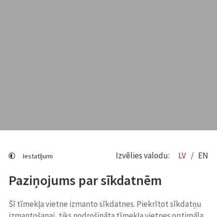
Izvēlies valodu:
LV
EN
Iestatījumi
Paziņojums par sīkdatnēm
Šī tīmekļa vietne izmanto sīkdatnes. Piekrītot sīkdatņu
izmantošanai, tiks nodrošināta tīmekļa vietnes optimāla