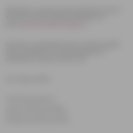
Mājražotājus, amatniekus lūdzam pieteikties vēl līdz 7.
decembrim pa tālruni 63012155, 63012169, vai e-
pastu:
liga.mikelsone@zrkac.jelgava.lv
Amatnieku un mājražotāju veikuma cienītāji, oriģinālu
dāvanu meklētāji un citi interesenti gaidīti bez
pieteikšanās no pulksten 10 līdz 15.30.
Foto: Jelgavas pilsēta
Informācija sagatavota
Jelgavas pilsētas pašvaldības
Sabiedrisko attiecību pārvaldē