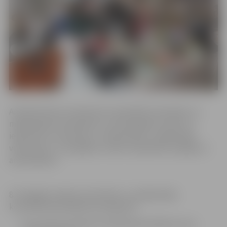
Aicinām ikvienu interesentu apmeklēt amatnieku un
mājražotāju kontaktbiržu, kurā iespējams satikt un
iepazīties ar amatnieku, rokdarbnieku, mājražotāju
veikumiem, un iespējams veidot sadarbības iespējas ar
amatniekiem.
8. Zemgales reģiona amatnieku un mājražotāju
kontaktbiržas pasākuma programā:
No pulksten 9.30 līdz 10 dalībnieki iekārtos savu