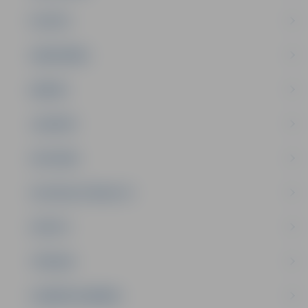
PILSĒTA
SABIEDRĪBA
ĢIMENE
JAUNIEŠI
SATIKSME
SOCIĀLAIS ATBALSTS
SPORTS
TŪRISMS
UZŅĒMĒJDARBĪBA