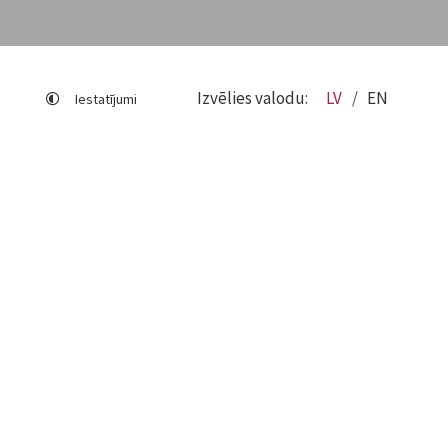
Izvēlies valodu:
LV
EN
Iestatījumi
Lapas karte
Viegli lasīt