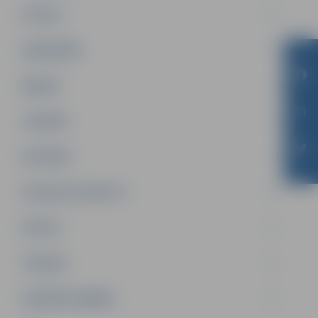
PILSĒTA
SABIEDRĪBA
ĢIMENE
JAUNIEŠI
SATIKSME
SOCIĀLAIS ATBALSTS
SPORTS
TŪRISMS
UZŅĒMĒJDARBĪBA