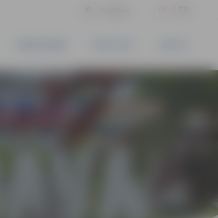
LV
EN
Iestatījumi
UZŅĒMĒJDARBĪBA
PAKALPOJUMI
KONTAKTI