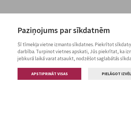
Paziņojums par sīkdatnēm
Šī tīmekļa vietne izmanto sīkdatnes. Piekrītot sīkdat
darbība. Turpinot vietnes apskati, Jūs piekrītat, ka i
jebkurā laikā varat atsaukt, nodzēšot saglabātās sīkd
APSTIPRINĀT VISAS
PIELĀGOT IZVĒL
Kontakti
Jelgavas valstp