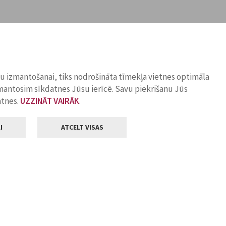
ņu izmantošanai, tiks nodrošināta tīmekļa vietnes optimāla
zmantosim sīkdatnes Jūsu ierīcē. Savu piekrišanu Jūs
atnes.
UZZINĀT VAIRĀK
.
I
ATCELT VISAS
Klientu apkalpošana
ilsētas pašvaldība
Darba laiks