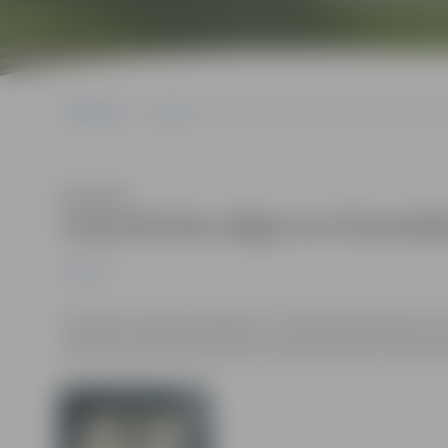
Sākumlapa
Jaunumi
9.janvārī būs slēgts Sv.Trīsvienības ba
Klausīties
9.janvārī būs slēgts Sv.Trīsvienī
Jaunumi
Pirmdien, 9.janvārī Jelgavas Sv.Trīsvienības baznīcas t
dienās tornis strādās pēc jau ierastā ziemas sezonas da