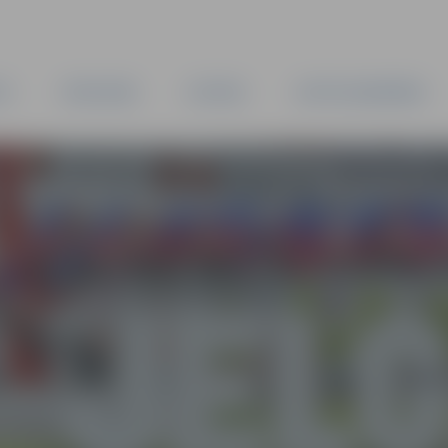
TA
PAŠVALDĪBA
IESTĀDES
KAPITĀLSABIEDRĪBAS