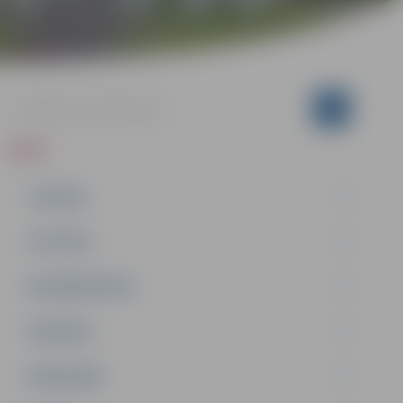
ZIŅAS
JAUNUMI
IZGLĪTĪBA
NODARBINĀTĪBA
PASĀKUMI
PAŠVALDĪBA