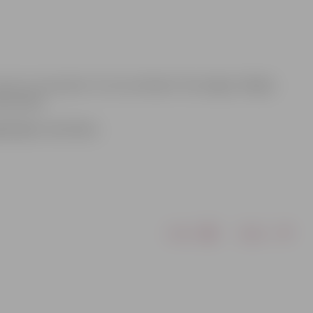
ornis un restorāns “La Tour de Marie” būs slēgts. Pārējās
rba laika.
gādātājām neērtībām.
Drukāt
Dalīties