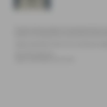
Pirmdien, 9.janvārī Jelgavas Sv.Trīsvienības baznīcas t
dienās tornis strādās pēc jau ierastā ziemas sezonas da
Jelgavas reģionālais tūrisma centrs atvainojas par sa
Informācija sagatavota
Jelgavas reģionālajā tūrisma centrā