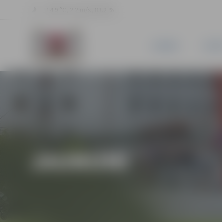
14.9 °C, 2.2 m/s, 83.2 %
JAUNUMI
PILSĒ
JAUNUMI