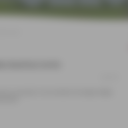
znīcas tornis
bas baznīcas tornis
08/01/2017
ornis un restorāns “La Tour de Marie” būs slēgts. Pārējās
rba laika.