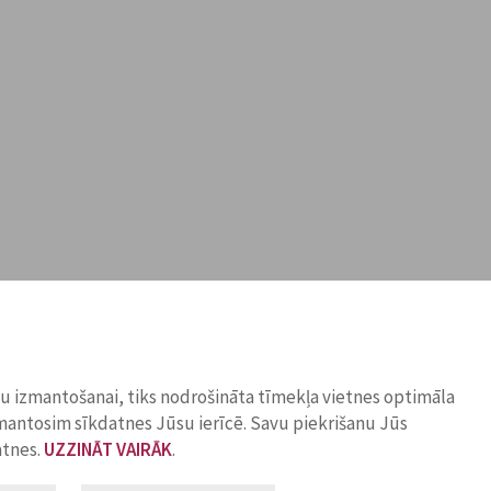
ņu izmantošanai, tiks nodrošināta tīmekļa vietnes optimāla
zmantosim sīkdatnes Jūsu ierīcē. Savu piekrišanu Jūs
atnes.
UZZINĀT VAIRĀK
.