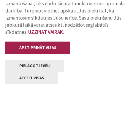
izmantošanai, tiks nodrošināta tīmekļa vietnes optimāla
darbība. Turpinot vietnes apskati, Jūs piekrītat, ka
izmantosim sīkdatnes Jūsu ierīcē. Savu piekrišanu Jūs
jebkurā laikā varat atsaukt, nodzēšot saglabātās
sīkdatnes.
UZZINĀT VAIRĀK
.
APSTIPRINĀT VISAS
PIELĀGOT IZVĒLI
ATCELT VISAS