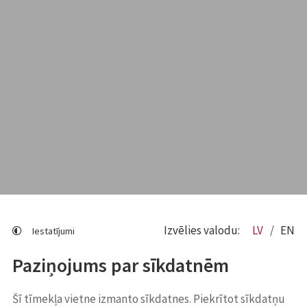
Izvēlies valodu:
LV
EN
Iestatījumi
Paziņojums par sīkdatnēm
Šī tīmekļa vietne izmanto sīkdatnes. Piekrītot sīkdatņu