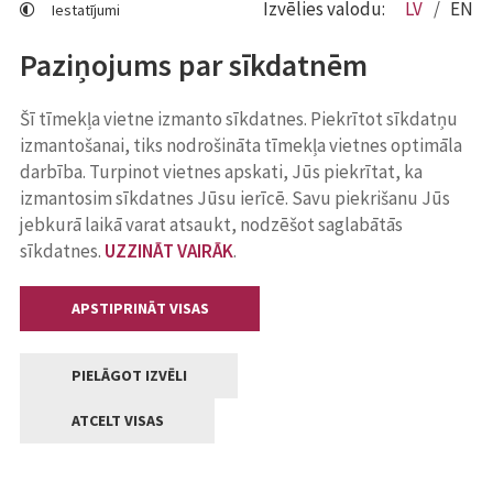
Izvēlies valodu:
LV
EN
Iestatījumi
Paziņojums par sīkdatnēm
Šī tīmekļa vietne izmanto sīkdatnes. Piekrītot sīkdatņu
izmantošanai, tiks nodrošināta tīmekļa vietnes optimāla
darbība. Turpinot vietnes apskati, Jūs piekrītat, ka
izmantosim sīkdatnes Jūsu ierīcē. Savu piekrišanu Jūs
jebkurā laikā varat atsaukt, nodzēšot saglabātās
sīkdatnes.
UZZINĀT VAIRĀK
.
APSTIPRINĀT VISAS
PIELĀGOT IZVĒLI
ATCELT VISAS