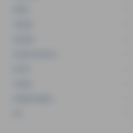
ĢIMENE
JAUNIEŠI
SATIKSME
SOCIĀLAIS ATBALSTS
SPORTS
TŪRISMS
UZŅĒMĒJDARBĪBA
NVO