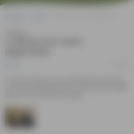
Sākumlapa
Jaunumi
A. Rāviņš sveic mazos jelgavniekus
Klausīties
A. Rāviņš sveic mazos
jelgavniekus
03/02/2009
Jaunumi
3. februārī Jelgavas domes priekšsēdētājs Andris Rāviņš
sveica 158 mazos jelgavniekus, kuri dzimuši laikā no 2008.
gada oktobra līdz decembra beigām.