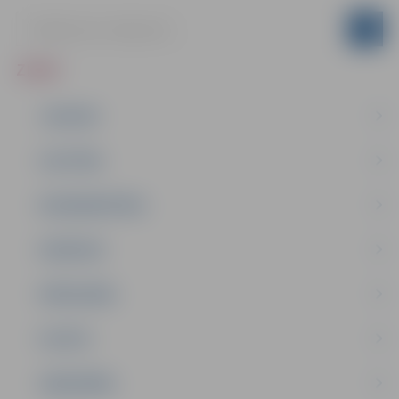
ZIŅAS
JAUNUMI
IZGLĪTĪBA
NODARBINĀTĪBA
PASĀKUMI
PAŠVALDĪBA
PILSĒTA
SABIEDRĪBA