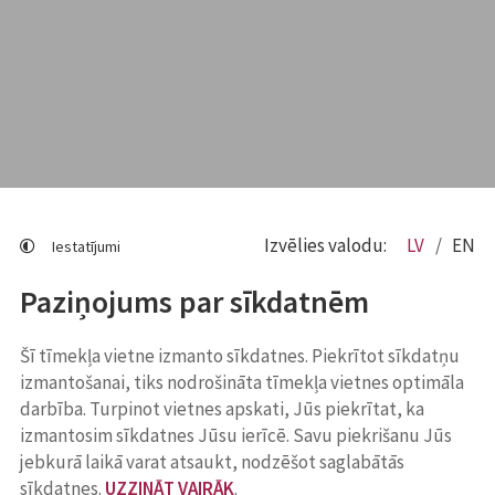
Izvēlies valodu:
LV
EN
Iestatījumi
Paziņojums par sīkdatnēm
Šī tīmekļa vietne izmanto sīkdatnes. Piekrītot sīkdatņu
izmantošanai, tiks nodrošināta tīmekļa vietnes optimāla
darbība. Turpinot vietnes apskati, Jūs piekrītat, ka
izmantosim sīkdatnes Jūsu ierīcē. Savu piekrišanu Jūs
jebkurā laikā varat atsaukt, nodzēšot saglabātās
sīkdatnes.
UZZINĀT VAIRĀK
.