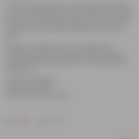
3. februārī Jelgavas domes priekšsēdētājs Andris Rāviņš
sveica 158 mazos jelgavniekus, kuri dzimuši laikā no 2008.
gada oktobra līdz decembra beigām. Piemiņas karotītes
ar Jelgavas pilsētas simboliku saņēma arī viens dvīņu
pāris.
Vecāki, kuri nevarēja ierasties uz svinīgo mazuļu
sveikšanas pasākumu, piemiņas karotītes var saņemt
darba laikā Jelgavas pašvaldības
Informācijas aģentūrā
Lielajā ielā 11.
Informācija sagatavota
Jelgavas pašvaldības
Sabiedrisko attiecību sektorā
Drukāt
Dalīties