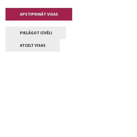
APSTIPRINĀT VISAS
PIELĀGOT IZVĒLI
ATCELT VISAS
Kontakti
Jelgavas valstpilsētas pašvaldība
Lielā iela 11, Jelgava, LV-3001
+371 63005522