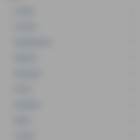
JAUNUMI
IZGLĪTĪBA
NODARBINĀTĪBA
PASĀKUMI
PAŠVALDĪBA
PILSĒTA
SABIEDRĪBA
ĢIMENE
JAUNIEŠI