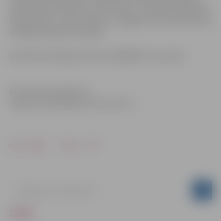
13.decembrī tikšanās ar Jāni Streiču, savukārt 4.adventē,
20.decembrī, sarunu vakars ar Jelgavas Sv.Annas baznīcas
mācītāju Kasparu Kovaļovu.
Vairāk informācijas pa tālruni 63005447 vai e-pastu
.
Informācija sagatavota
Jelgavas reģionālajā tūrisma centrā
Drukāt
Dalīties
ZIŅAS