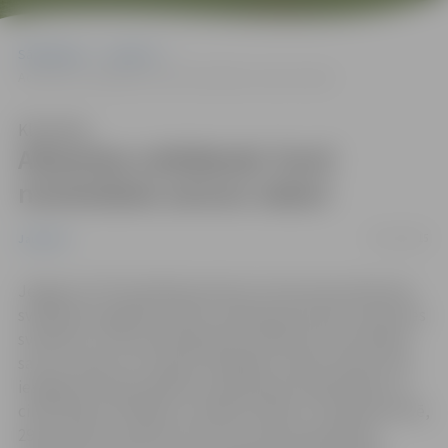
Sākumlapa
Jaunumi
Adventes svētdienās Tornī norisināsies sarunu vakari
Klausīties
Adventes svētdienās Tornī
norisināsies sarunu vakari
24/11/2015
Jaunumi
Jelgavas Sv.Trīsvienības baznīcas tronis aicina adventes
svētdienas sagaidīt svētku noskaņojumā. Katru adventes
svētdienu Torņa stiklotajā skatu platformā norisināsies
sarunu vakari, kur kopā ar īpašajiem vakara viesiem būs
iespējams doties pārdomu pasaulē par dvēseliskām un
cilvēciskām vērtībām un svētku būtību. Pirmajā adventē,
29.novembrī, pulksten 16 Tornī viesosies grāmatas