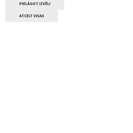
PIELĀGOT IZVĒLI
ATCELT VISAS
Kontakti
Jelgavas valstpilsētas pašvaldība
Lielā iela 11, Jelgava, LV-3001
+371 63005522
pasts@jelgava.lv
Klientu apkalpošana