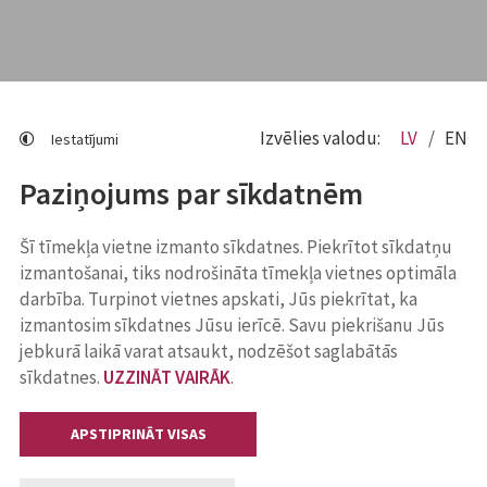
Izvēlies valodu:
LV
EN
Iestatījumi
Paziņojums par sīkdatnēm
Šī tīmekļa vietne izmanto sīkdatnes. Piekrītot sīkdatņu
izmantošanai, tiks nodrošināta tīmekļa vietnes optimāla
darbība. Turpinot vietnes apskati, Jūs piekrītat, ka
izmantosim sīkdatnes Jūsu ierīcē. Savu piekrišanu Jūs
jebkurā laikā varat atsaukt, nodzēšot saglabātās
sīkdatnes.
UZZINĀT VAIRĀK
.
APSTIPRINĀT VISAS