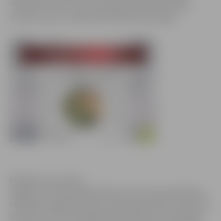
“Dvēseles čuksti” autore Evija Maurmane. Muzikālo
noskaņu sarunu vakarā radīs Daina Rozenberga.
Klikšķināt, lai atvērtu
Jelgavas Sv.Trīsvienības baznīcas tronis aicina adventes
svētdienas sagaidīt svētku noskaņojumā. Katru adventes
svētdienu Torņa stiklotajā skatu platformā norisināsies