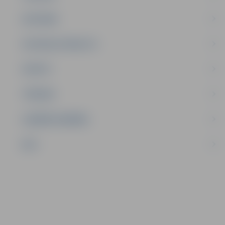
SATIKSME
SOCIĀLAIS ATBALSTS
SPORTS
TŪRISMS
UZŅĒMĒJDARBĪBA
NVO