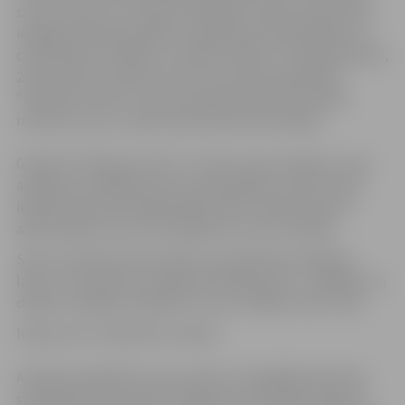
sarunu vakari, kur kopā ar īpašajiem vakara viesiem būs
iespējams doties pārdomu pasaulē par dvēseliskām un
cilvēciskām vērtībām un svētku būtību. Pirmajā adventē,
29.novembrī, pulksten 16 Tornī viesosies grāmatas
“Dvēseles čuksti” autore Evija Maurmane. Muzikālo
noskaņu sarunu vakarā radīs Daina Rozenberga.
Grāmata “Dvēseļu čuksti” ir Evitas atziņu krājums, kam
aizsākumi meklējami pirms pāris gadiem, kad autores
ikdienā ielauzās smagi pārdzīvojumi. Gūtās atziņas ir
apliecinājums tam, ka zaudējums var būt svētīgs.
Sarunu vakarā autore stāstīs, par grāmatas tapšanas
laiku, kurš izdzīvots līdzīgi svētceļojumam – iekšējam un
dziļam, meklējot atbildes un savu unikālo dzīves ceļu.
Ieeja sarunu vakarā bez maksas.
Aicinām apmeklēt sarunu vakarus arī pārējās adventes
svētdienās: 6.decembrī tikšanās ar Valdi Muktupāvelu,