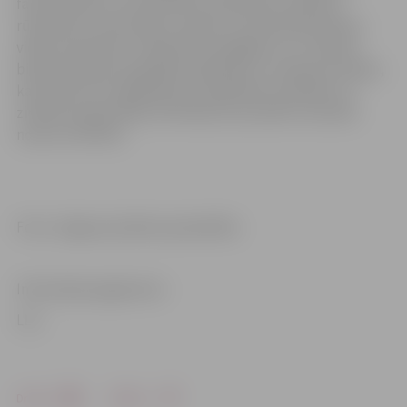
farmaceitisko un kosmētikas rūpniecību, pārtikas
rūpniecību, būvniecību, papīra un tekstilrūpniecību,
vides aizsardzību. Atbilstoši stratēģijai LLU ir vadošā
bioekonomikas augstākās izglītības un zinātnes iestāde,
kas šobrīd veic ieguldījumus izglītības kvalitātes un
zinātnes kapacitātes attīstībā, lai savukārt veicinātu
nozaru attīstību.
Foto: Jelgavas pilsētas pašvaldība
Informācija sagatavota
LLU
Drukāt
Dalīties