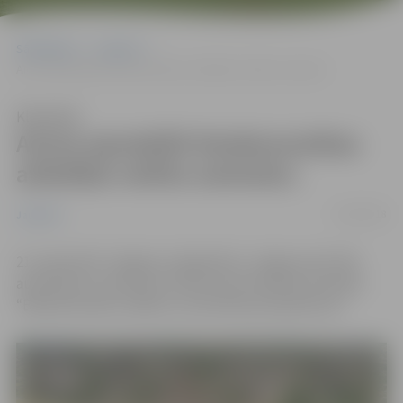
Sākumlapa
Jaunumi
Aicina apmeklēt bioekonomikas attīstībai veltītu semināru
Klausīties
Aicina apmeklēt bioekonomikas
attīstībai veltītu semināru
11/09/2018
Jaunumi
21. septembrī Jelgavā, Lielajā ielā 2, Jelgavas pils 293.
auditorijā, no pulksten 10 līdz 16 norisināsies seminārs
“Bioekonomika: vadība un attīstības perspektīvas”.