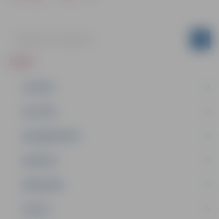
ZIŅAS
JAUNUMI
IZGLĪTĪBA
NODARBINĀTĪBA
PASĀKUMI
PAŠVALDĪBA
PILSĒTA