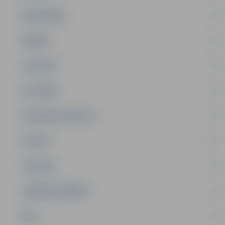
SABIEDRĪBA
ĢIMENE
JAUNIEŠI
SATIKSME
SOCIĀLAIS ATBALSTS
SPORTS
TŪRISMS
UZŅĒMĒJDARBĪBA
NVO