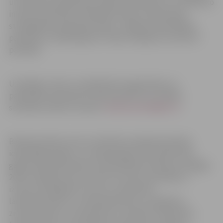
un Vidzemes plānošanas reģionu pārstāvji, LLU zinātnisko
institūtu pārstāvji un Bioekonomikas pētniecības
stratēģiskās apvienības biedri, Jelgavas pašvaldības
pārstāvji un nodibinājuma “Vides risinājumu institūts”
pārstāvji.
Uzņēmēji, valsts un sabiedrisko organizāciju un
pašvaldību pārstāvji aicināti pieteikt savu dalību
seminārā, rakstot e-pastu:
bioekonomika@llu.lv
.
Bioekonomikas nozaru attīstība Latvijā aktualizēta
iepriekšējos gados, un mērķtiecīga rīcība sākta 2017.
gadā, kad apstiprināta Latvijas Bioekonomikas stratēģija
2030. Tā iekļauj visas nozares, kas ražo, apstrādā un
izmanto bioloģiskos resursus, piemēram,
lauksaimniecību un mežsaimniecību, enerģētiku,
zivsaimniecību un akvakultūru, ķīmisko rūpniecību,