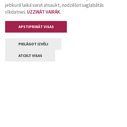
jebkurā laikā varat atsaukt, nodzēšot saglabātās
sīkdatnes.
UZZINĀT VAIRĀK
.
APSTIPRINĀT VISAS
PIELĀGOT IZVĒLI
ATCELT VISAS
Kontakti
Jelgavas valstpilsētas pašvaldība