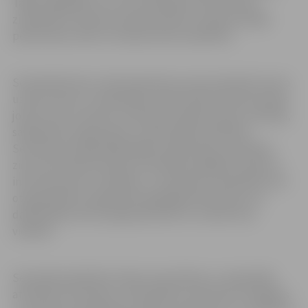
Tāpat sagaidāms, ka centra darbība veicinās esošo
zinātnisko institūciju atpazīstamību starptautiskajā
pētniecības vidē un starptautisko sadarbību.
Seminārā ikviens varēs iepazīties ar jaunizveidotā centra
uzdevumiem un sadarbības platformām bioekonomikas
jomā, kuras izmantot varēs gan zinātnieki, gan uzņēmēji,
sabiedrisko organizāciju un pašvaldību pārstāvji.
Semināra pirmajā daļā dažādu organizāciju speciālisti
ziņos par bioekonomikas attīstības iespējām Latvijā un
instrumentiem uzņēmēju un zinātnieku sadarbībai, bet
otrajā daļā tiks organizēta apaļā galda diskusija, kur
dalībniekiem būs iespēja diskutēt un izteikt savu
viedokli.
Seminārā piedalīsies Vides aizsardzības un reģionālās
attīstības ministrijas, Zemkopības ministrijas, Zemgales