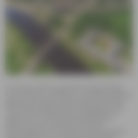
Lai veicinātu zinātnes atziņās balstītu bioekonomikas
nozaru attīstību un zinātnieku un uzņēmēju sadarbību šī
gada pavasarī Latvijas Lauksaimniecības universitāteē
(LLU) izveidots Bioekonomikas un ilgtspējīgo resursu
vadības centrs. Tas darbosies kā starpdisciplināru
pētījumu ierosmes un pētniecības rezultātu
popularizēšanas centrs Latvijā un starptautiskā līmenī.