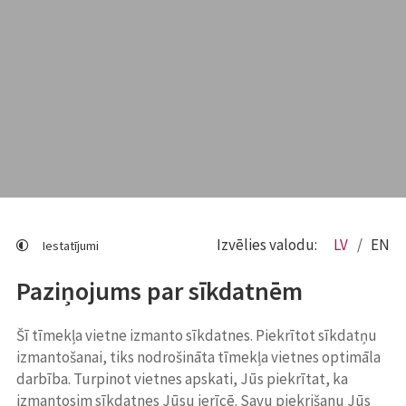
Izvēlies valodu:
LV
EN
Iestatījumi
Paziņojums par sīkdatnēm
Šī tīmekļa vietne izmanto sīkdatnes. Piekrītot sīkdatņu
izmantošanai, tiks nodrošināta tīmekļa vietnes optimāla
darbība. Turpinot vietnes apskati, Jūs piekrītat, ka
izmantosim sīkdatnes Jūsu ierīcē. Savu piekrišanu Jūs