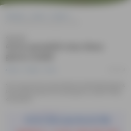
Sākumlapa
Jaunumi
Pasākumi
Aicina apmeklēt Intas Vānes gleznu izstādi
Klausīties
Aicina apmeklēt Intas Vānes
gleznu izstādi
24/03/2023
Jaunumi
Pasākumi
Pilsēta
No 24. marta līdz 25. aprīlim Miezītes bibliotēkā (Dobeles
šoseja 100A) skatāma Intas Vānes gleznu izstāde “Mirkļi,
kas piepilda”.