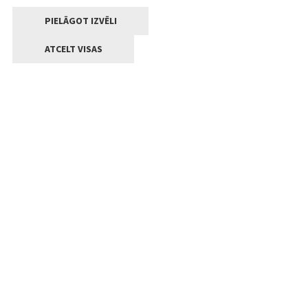
PIELĀGOT IZVĒLI
ATCELT VISAS
Kontakti
Jelgavas valstpilsētas pašvaldība
Lielā iela 11, Jelgava, LV-3001
+371 63005522
pasts@jelgava.lv
Klientu apkalpošana