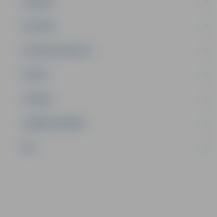
JAUNIEŠI
SATIKSME
SOCIĀLAIS ATBALSTS
SPORTS
TŪRISMS
UZŅĒMĒJDARBĪBA
NVO