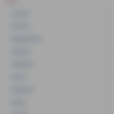
ZIŅAS
JAUNUMI
IZGLĪTĪBA
NODARBINĀTĪBA
PASĀKUMI
PAŠVALDĪBA
PILSĒTA
SABIEDRĪBA
ĢIMENE