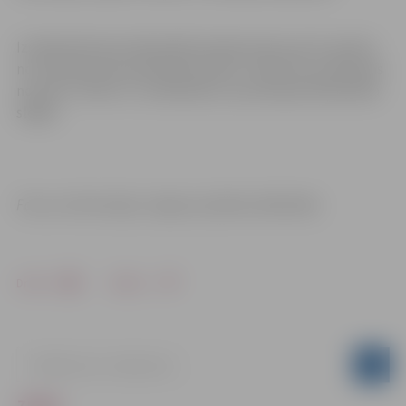
Izstāde Miezītes bibliotēkā skatāma līdz pat 25. aprīlim
no otrdienas līdz piektdienai plkst. 10 līdz 18, sestdienās
no plkst. 10 līdz 17, svētdienās un pirmdienās bibliotēka
slēgta.
Foto un informācija: Jelgavas pilsētas bibliotēka
Drukāt
Dalīties