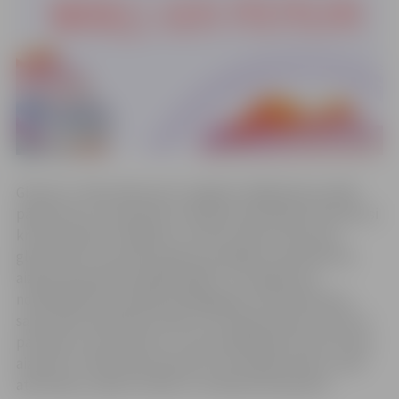
Gleznot I. Vāne sāka pirms 7 gadiem. Māksliniece dalās
pārdomās, ka viņai paticis zīmēt jau bērnībā, kad izjutusi
krāsu pasaules vilinājumu. Krietnu laiku dzīves par
gleznošanu Inta tikai sapņoja, domājot tai pievērsties
aizejot pensijā. Bet kāpēc gaidīt? Uzzinājusi par
nodarbībām pie mākslas pedagoģes Intas Paulsones,
sapņi sāka realizēties dzīvē. Un nu gleznošana ir kļuvusi
par daļu no Intas dzīves. Tā ir kā meditācija, kad viss tiek
aizmirsts. Atliek tikai izbaudīt, kā veidojas ainava, ziedi
atdzīvojas, saplūst krāsas un rodas jauna pasaule.