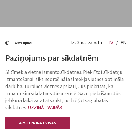
Izvēlies valodu:
LV
EN
Iestatījumi
Paziņojums par sīkdatnēm
Šī tīmekļa vietne izmanto sīkdatnes. Piekrītot sīkdatņu
izmantošanai, tiks nodrošināta tīmekļa vietnes optimāla
darbība. Turpinot vietnes apskati, Jūs piekrītat, ka
izmantosim sīkdatnes Jūsu ierīcē. Savu piekrišanu Jūs
jebkurā laikā varat atsaukt, nodzēšot saglabātās
sīkdatnes.
UZZINĀT VAIRĀK
.
APSTIPRINĀT VISAS