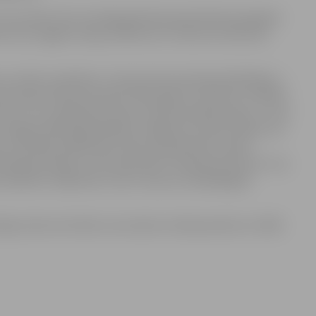
s, kas varētu būt nozīmīgi grāmatā aprakstītās piecgades
kstā, taču tagad muzeja uzdevums ir atrast šos vēstures
izcēlis, piemēram, Tautas konservatorijas dibināšanu –
atorija Latvijā. Savukārt 1922. gada 15. oktobrī uzstādīts
itušo un tur apbedīto karavīru piemiņai Meža kapos, un tas
. Jelgavā 1924. gadā dibināts Jelgavas Latviešu teātris. Arī
 18. jūlijā, piedaloties Valsts prezidentam Jānim
brikai Latvijā, un 20. septembrī “Academia Petrina” svin
 biedrība “Zaļā vārna”, kas ir viena no zināmākajām
īgu vēstures liecību, kas raksturo laika periodu no 1920.