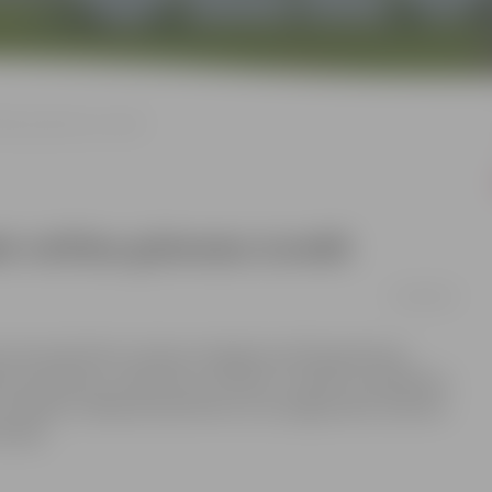
ltītas grāmatas izveidē
ei veltītas grāmatas izveidē
15/08/2016
ina iesaistīties Latvijas simtgadei veltītās grāmatas
ēžu protokolos, notikumos, atmiņās” izveidē. Lai palīdzētu
tefaktu vākšanā iesaistīties var arī jelgavnieki, daloties
ecībās.