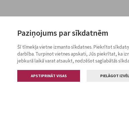
Paziņojums par sīkdatnēm
Šī tīmekļa vietne izmanto sīkdatnes. Piekrītot sīkdat
darbība. Turpinot vietnes apskati, Jūs piekrītat, ka i
jebkurā laikā varat atsaukt, nodzēšot saglabātās sīkd
APSTIPRINĀT VISAS
PIELĀGOT IZVĒL
Kontakti
Jelgavas valstp