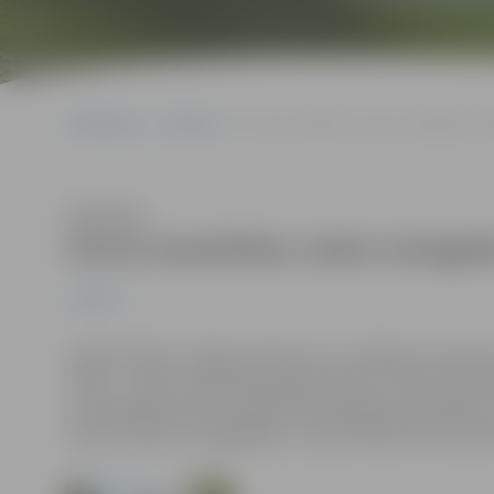
Sākumlapa
Jaunumi
Aicina iesaistīties valsts simtgadei ve
Klausīties
Aicina iesaistīties valsts simtgad
Jaunumi
Ģederta Eliasa Jelgavas Vēstures un mākslas muzejs aic
“1920. – 1925. Latvijas Republikas Ministru kabineta s
pilnvērtīgāk raksturot grāmatā atspoguļoto piecgadi, ar
savās atmiņās, fotogrāfijās un citās tā laika vēstures li