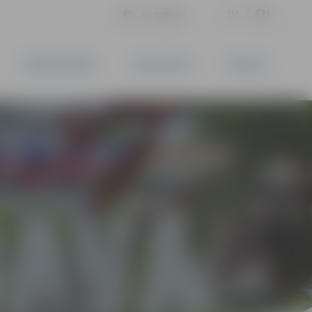
LV
EN
Iestatījumi
UZŅĒMĒJDARBĪBA
PAKALPOJUMI
KONTAKTI