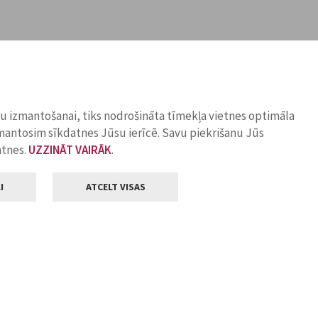
ņu izmantošanai, tiks nodrošināta tīmekļa vietnes optimāla
zmantosim sīkdatnes Jūsu ierīcē. Savu piekrišanu Jūs
atnes.
UZZINĀT VAIRĀK
.
I
ATCELT VISAS
Klientu apkalpošana
ilsētas pašvaldība
Darba laiks