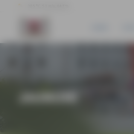
20.5 °C, 5.1 m/s, 64.7 %
JAUNUMI
PILSĒ
JAUNUMI