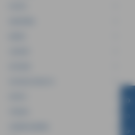
PILSĒTA
SABIEDRĪBA
ĢIMENE
JAUNIEŠI
SATIKSME
SOCIĀLAIS ATBALSTS
SPORTS
TŪRISMS
UZŅĒMĒJDARBĪBA