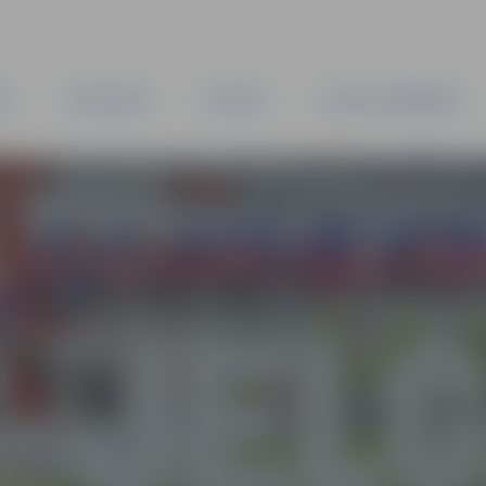
TA
PAŠVALDĪBA
IESTĀDES
KAPITĀLSABIEDRĪBAS