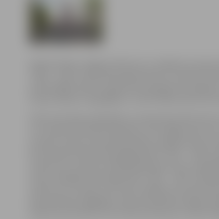
Ģederta Eliasa Jelgavas Vēstures un mākslas muzejs aic
“1920. – 1925. Latvijas Republikas Ministru kabineta s
pilnvērtīgāk raksturot grāmatā atspoguļoto piecgadi, ar
savās atmiņās, fotogrāfijās un citās tā laika vēstures li
Valsts kanceleja sadarbībā ar Latvijas Nacionālo vēstu
un Latvijas Nacionālo bibliotēku, kā arī Rīgas vēstur
muzeju turpina Latvijas Republikas valdības sēžu prot
95. dzimšanas dienai izdotajā grāmatā “1918. – 1920. L
notikumos, atmiņās”. Minētās grāmatas saturu papildin
valsts simtgadei veltītā grāmata “1920. – 1925. Latvij
notikumos, atmiņās” būtu pēc iespējas saturiski dau
dokumentiem bagātāka, Valsts kanceleja aicināja Latvi
krājumā atrodamās vēsturiskās liecības par minēto la