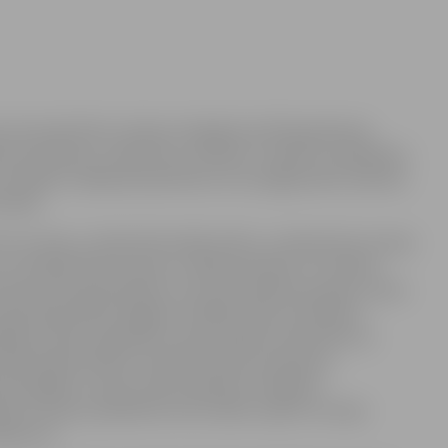
ina iesaistīties Latvijas simtgadei veltītās grāmatas
ēžu protokolos, notikumos, atmiņās” izveidē. Lai palīdzētu
tefaktu vākšanā iesaistīties var arī jelgavnieki, daloties
ecībās.
res muzeju, Latvijas Nacionālo arhīvu, Latvijas Kara muzeju
es un kuģniecības muzeju un Rakstniecības un mūzikas
okolu pirmpublicēšanu, kas tika aizsākta par godu valsts
atvijas Republikas Pagaidu valdības sēžu protokolos,
āja arī dažu reģionālo muzeju krājuma materiāli. Lai
as Republikas Ministru kabineta sēžu protokolos,
dzpusīgāka un laiku raksturojošiem unikāliem
jas muzejus piedalīties tās izveidē, izpētot muzeja
ikposmu.