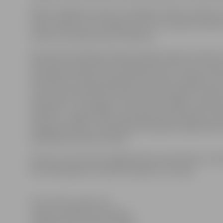
Šobrīd Jelgavas muzejs ir apzinājis 15 vēstures faktu
raksturotāji ne tikai Jelgavas, bet arī Latvijas konte
notikumus apliecinošus artefaktus.
Muzejs kā nozīmīgu divdesmito gadu sākuma notikumu 
1921. gadā Jelgavā tika nodibināta pirmā Tautas konserv
piemineklis Latvijas Neatkarības karā pie Jelgavas kr
ir pirmais piemineklis Brīvības karā kritušajiem Latvijā
1925. gads ir nozīmīgiem notikumiem bagāts, piemēram,
Čakstem, Jelgavā ielikts pamatakmens pirmajai cukurfa
150 gadu jubileju. 1925. gadā tika dibināta mākslinieku
biedrībām latviešu kultūrā.
Ikviens, kas savā personīgajā arhīvā atradis kādu nozīm
līdz 1925. gadam, aicināts sazināties ar muzeju.
Informācija sagatavota
Jelgavas pilsētas pašvaldības