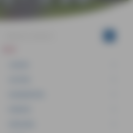
ZIŅAS
JAUNUMI
IZGLĪTĪBA
NODARBINĀTĪBA
PASĀKUMI
PAŠVALDĪBA