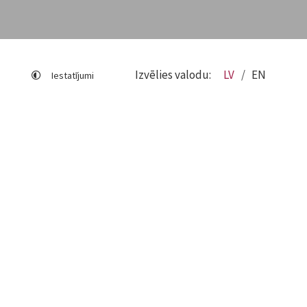
Izvēlies valodu:
LV
EN
Iestatījumi
Lapas karte
Viegli lasīt