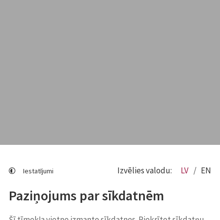
Izvēlies valodu:
LV
EN
Iestatījumi
Paziņojums par sīkdatnēm
Šī tīmekļa vietne izmanto sīkdatnes. Piekrītot sīkdatņu