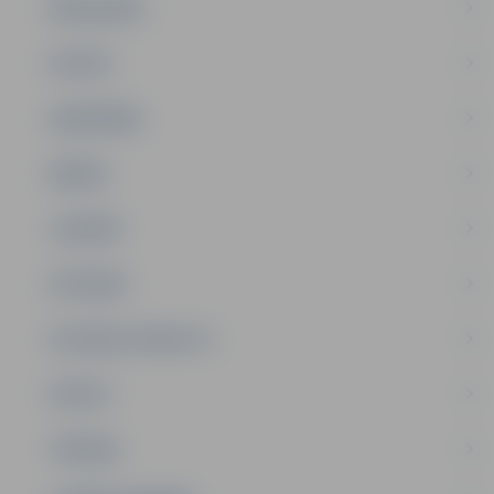
PAŠVALDĪBA
PILSĒTA
SABIEDRĪBA
ĢIMENE
JAUNIEŠI
SATIKSME
SOCIĀLAIS ATBALSTS
SPORTS
TŪRISMS