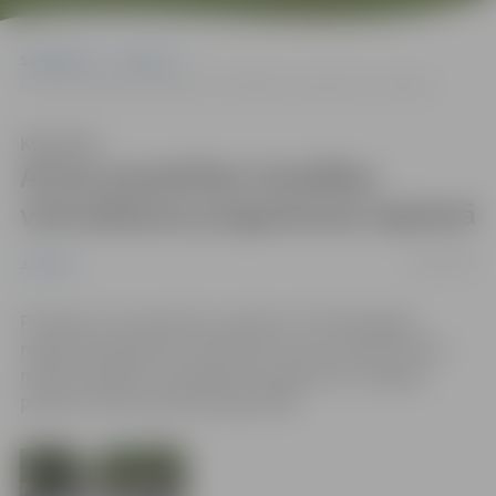
Sākumlapa
Jaunumi
Aicina iesaistīties Veselības veicināšanas programmas tapšanā
Klausīties
Aicina iesaistīties Veselības
veicināšanas programmas tapšanā
22/09/2016
Jaunumi
Pirmdien, 26. septembrī, pulksten 17.30 Zemgales
reģiona Kompetenču attīstības centrā, Svētes ielā 33,
notiks Veselības veicināšanas programmas Jelgavas
pilsētai I kārtas publiskā apspriede.