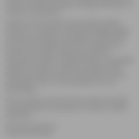
saistīti ar veselības veicināšanu, veselīgu dzīvesveidu un
veselības nostiprināšanu.
Veselību veicinoši pasākumi tiks organizēti vairākās
jomās: sirds un asinsvadu veselības, onkoloģijas, garīgās
veselības, perinatālās un nenonatālās veselības jomās,
kas visas ietvers dažādas aktivitātes: veselīga uztura
paradumu veicināšanu, lekcijas par seksuālo un
reproduktīvo veselību, fiziskās aktivitātes, kā arī garīgās
veselības veicināšanu un atkarību profilakses tēmas.
Pasākumiem plānots piesaistīt profesionālus trenerus,
pasniedzējus, ārstus, uztura speciālistus un citus
profesionāļus.
Viens no projekta uzdevumiem būs iesaistīt aktivitātēs
visas iedzīvotāju vecuma grupas, arī cilvēkus ar īpašām
vajadzībām.
Informācija sagatavota
Sociālo lietu pārvaldē