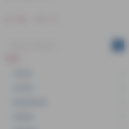
Drukāt
Dalīties
ZIŅAS
JAUNUMI
IZGLĪTĪBA
NODARBINĀTĪBA
PASĀKUMI