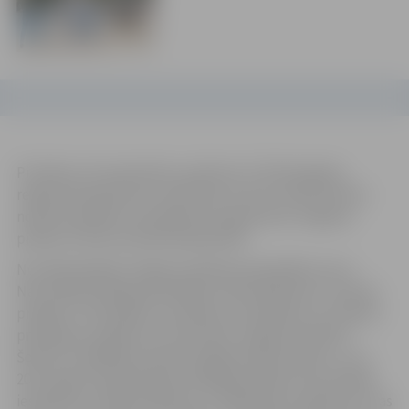
Pirmdien, 26. septembrī, pulksten 17.30 Zemgales
reģiona Kompetenču attīstības centrā, Svētes ielā 33,
notiks Veselības veicināšanas programmas Jelgavas
pilsētai I kārtas publiskā apspriede.
No nākamā gada Jelgavas pilsētas pašvaldība, kas ir
Nacionālā veselīgo pašvaldību tīkla dalībniece, īstenos
projektu “Kompleksu veselības veicināšanas un slimību
profilakses pasākumu īstenošana Jelgavas pilsētā”.
Šobrīd rit pēdējie projekta sagatavošanas darbi, un no
2017. gada triju gadu garumā jelgavniekiem būs iespēja
iesaistīties virknē praktisku un izglītojošu pasākumu, kas