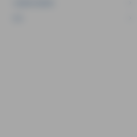
UZŅĒMĒJDARBĪBA
NVO