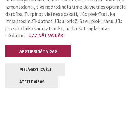
izmantošanai, tiks nodrošināta tīmekļa vietnes optimāla
darbība. Turpinot vietnes apskati, Jūs piekrītat, ka
izmantosim sīkdatnes Jūsu ierīcē. Savu piekrišanu Jūs
jebkurā laikā varat atsaukt, nodzēšot saglabātās
sīkdatnes.
UZZINĀT VAIRĀK
.
APSTIPRINĀT VISAS
PIELĀGOT IZVĒLI
ATCELT VISAS