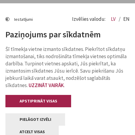
Izvēlies valodu:
LV
EN
Iestatījumi
Paziņojums par sīkdatnēm
Šī tīmekļa vietne izmanto sīkdatnes. Piekrītot sīkdatņu
izmantošanai, tiks nodrošināta tīmekļa vietnes optimāla
darbība. Turpinot vietnes apskati, Jūs piekrītat, ka
izmantosim sīkdatnes Jūsu ierīcē. Savu piekrišanu Jūs
jebkurā laikā varat atsaukt, nodzēšot saglabātās
sīkdatnes.
UZZINĀT VAIRĀK
.
APSTIPRINĀT VISAS
PIELĀGOT IZVĒLI
ATCELT VISAS