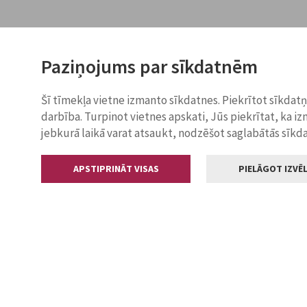
Paziņojums par sīkdatnēm
Šī tīmekļa vietne izmanto sīkdatnes. Piekrītot sīkdat
darbība. Turpinot vietnes apskati, Jūs piekrītat, ka i
jebkurā laikā varat atsaukt, nodzēšot saglabātās sīkd
APSTIPRINĀT VISAS
PIELĀGOT IZVĒL
Kontakti
Jelgavas valstp