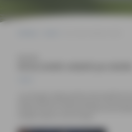
Sākumlapa
Jaunumi
Aicina izteikt viedokli par skolām
Klausīties
Aicina izteikt viedokli par skolā
Jaunumi
Jau trešo gadu Jelgavas pilsētas skolas piedalās dome
pilsētas izglītības kvalitātes Gada balva “Zelta Grauds
iestādes inovatīvai, kvalitatīvai darbībai konkurētspēj
Zemgales reģiona un valsts mērogā.