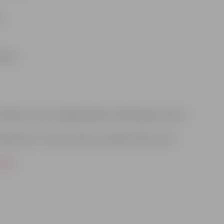
;
anai;
olotāju dienas svinīgajā pasākumā 2016. gada oktobrī.
mācās bērns. Lūdzam anketu aizpildīt elektroniski
2s0/