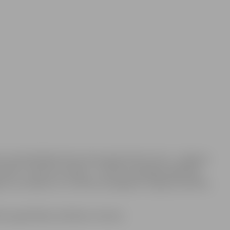
s izsludinātajā konkursā par gada skolas titulu „Jelgavas
 2016””. Konkursa mērķis – motivēt vispārējās izglītības
as veicināšanai un izcilības sasniegšanai Jelgavas pilsētas,
ību gadā šādos darbības virzienos: