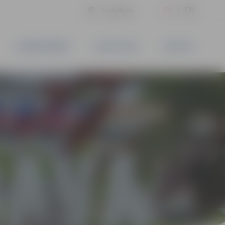
LV
EN
Iestatījumi
UZŅĒMĒJDARBĪBA
PAKALPOJUMI
KONTAKTI