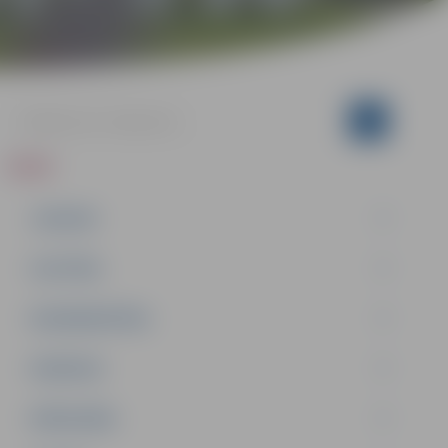
ZIŅAS
JAUNUMI
IZGLĪTĪBA
NODARBINĀTĪBA
PASĀKUMI
PAŠVALDĪBA