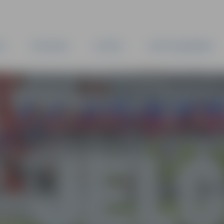
TA
PAŠVALDĪBA
IESTĀDES
KAPITĀLSABIEDRĪBAS