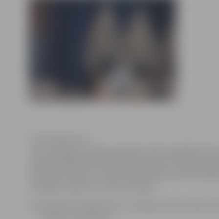
Publicitātes foto
Jau trešo gadu Jelgavas pilsētas skolas piedalās dome
pilsētas izglītības kvalitātes Gada balva “Zelta Grauds
iestādes inovatīvai, kvalitatīvai darbībai konkurētspēj
Zemgales reģiona un valsts mērogā.
Konkursā tiks vērtēti skolu sasniegumi 2015./2016.māc
skolēnu sasniegumi;