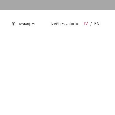
Izvēlies valodu:
LV
EN
Iestatījumi
Lapas karte
Viegli lasīt