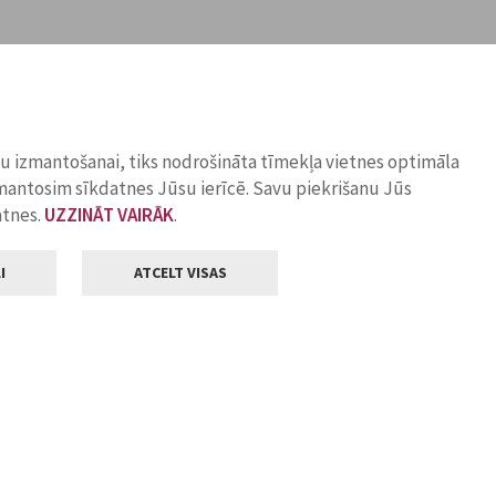
ņu izmantošanai, tiks nodrošināta tīmekļa vietnes optimāla
zmantosim sīkdatnes Jūsu ierīcē. Savu piekrišanu Jūs
atnes.
UZZINĀT VAIRĀK
.
I
ATCELT VISAS
Klientu apkalpošana
ilsētas pašvaldība
Darba laiks