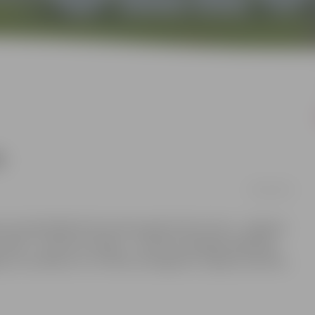
m
09/02/2016
s izsludinātajā konkursā par gada skolas titulu „Jelgavas
 2016””. Konkursa mērķis – motivēt vispārējās izglītības
as veicināšanai un izcilības sasniegšanai Jelgavas pilsētas,