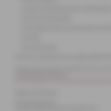
skolotāju profesionālā pilnveide un radošā darbība
direktora inovatīvā darbība;
skolas darbība skolēnu personības/talantu attīstīš
skolas tēls;
skolas vides drošība.
Konkursa uzvarētāji tiks paziņoti Jelgavas pilsētas Sk
Aicinām vecākus sniegt savu viedokli par skolu, kurā 
norādītajā mājas lapas adresē:
http://webanketa.com/forms/6ww3cdhp5xjk2dhs6rw3
Papildus informācija
šeit
.
Informācija sagatavota
Zemgales reģiona Kompetenču attīstības centrā