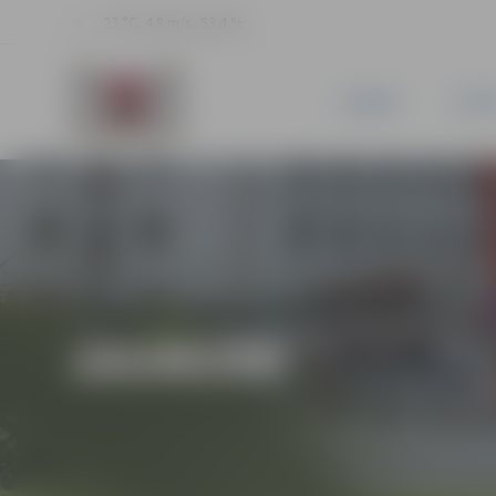
23 °C, 4.8 m/s, 53.4 %
JAUNUMI
PILSĒ
JAUNUMI