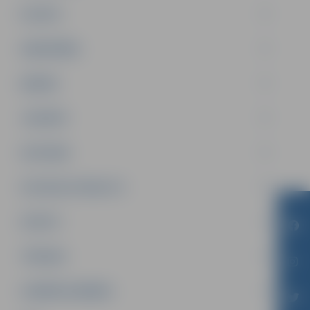
PILSĒTA
SABIEDRĪBA
ĢIMENE
JAUNIEŠI
SATIKSME
SOCIĀLAIS ATBALSTS
SPORTS
TŪRISMS
UZŅĒMĒJDARBĪBA