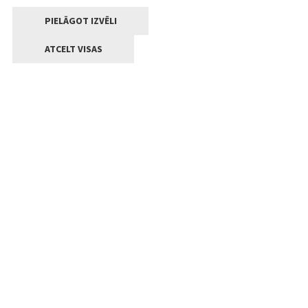
PIELĀGOT IZVĒLI
ATCELT VISAS
Kontakti
Jelgavas valstpilsētas pašvaldība
Lielā iela 11, Jelgava, LV-3001
+371 63005522
pasts@jelgava.lv
Klientu apkalpošana