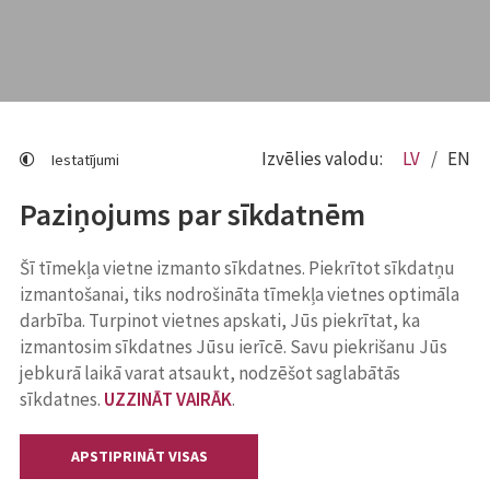
Izvēlies valodu:
LV
EN
Iestatījumi
Paziņojums par sīkdatnēm
Šī tīmekļa vietne izmanto sīkdatnes. Piekrītot sīkdatņu
izmantošanai, tiks nodrošināta tīmekļa vietnes optimāla
darbība. Turpinot vietnes apskati, Jūs piekrītat, ka
izmantosim sīkdatnes Jūsu ierīcē. Savu piekrišanu Jūs
jebkurā laikā varat atsaukt, nodzēšot saglabātās
sīkdatnes.
UZZINĀT VAIRĀK
.
APSTIPRINĀT VISAS