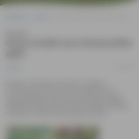
Sākumlapa
Jaunumi
Aicina izveidot savu Ziemassvētku eglīti
Klausīties
Aicina izveidot savu Ziemassvētku
eglīti
12/12/2016
Jaunumi
Sestdien, 17.decembrī, pulksten 12 Jelgavas
Sv.Trīsvienības baznīcas tornī norisināsies izzinoši –
radošā nodarbība “Izveido savu Ziemassvētku eglīti!”.
Nodarbības dalībnieki aicināti iepazīt eglītes rotāšanas
tradīcijas un darināt svētku eglīti pašu rokām.