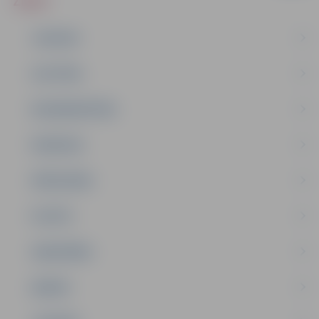
ZIŅAS
JAUNUMI
IZGLĪTĪBA
NODARBINĀTĪBA
PASĀKUMI
PAŠVALDĪBA
PILSĒTA
SABIEDRĪBA
ĢIMENE