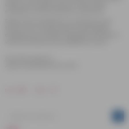
skujeņu zarus koka pamatnē, bet rotāta ar dabas
materiāliem, lentītēm, pērlītēm un spožumiem.
Dalības maksa nodarbībā 5 eiro, pirmskolas vecuma
bērniem 2 eiro. Visi nepieciešamie materiāli eglītes
darināšanai tiks nodrošināti. Pieteikšanās nodarbībai un
vairāk informācijas pa tālruni 63005445 vai e-pastu
.
Informācija sagatavota
Jelgavas reģionālajā tūrisma centrā
Drukāt
Dalīties