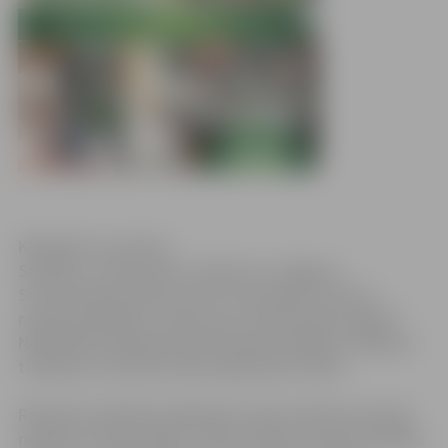
Klikšķināt, lai atvērtu
Sestdien, 17.decembrī, pulksten 12 Jelgavas
Sv.Trīsvienības baznīcas tornī norisināsies izzinoši –
radošā nodarbība “Izveido savu Ziemassvētku eglīti!”.
Nodarbības dalībnieki aicināti iepazīt eglītes rotāšanas
tradīcijas un darināt svētku eglīti pašu rokām.
Radošās nodarbības dalībnieki varēs iemācīties darināt
neparastu svētku eglīti. Tā tiks veidota, stiprinot dažādu