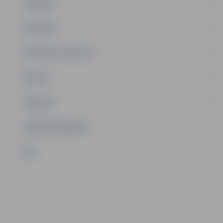
JAUNIEŠI
SATIKSME
SOCIĀLAIS ATBALSTS
SPORTS
TŪRISMS
UZŅĒMĒJDARBĪBA
NVO