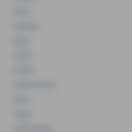
PILSĒTA
SABIEDRĪBA
ĢIMENE
JAUNIEŠI
SATIKSME
SOCIĀLAIS ATBALSTS
SPORTS
TŪRISMS
UZŅĒMĒJDARBĪBA