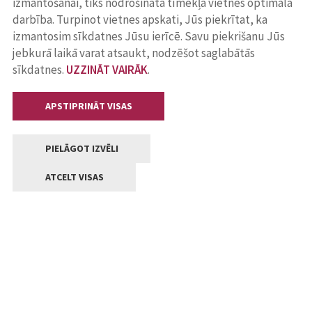
izmantošanai, tiks nodrošināta tīmekļa vietnes optimāla
darbība. Turpinot vietnes apskati, Jūs piekrītat, ka
izmantosim sīkdatnes Jūsu ierīcē. Savu piekrišanu Jūs
jebkurā laikā varat atsaukt, nodzēšot saglabātās
sīkdatnes.
UZZINĀT VAIRĀK
.
APSTIPRINĀT VISAS
PIELĀGOT IZVĒLI
ATCELT VISAS
Kontakti