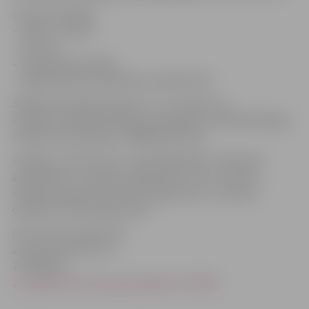
E-pastā norādiet:
– Vārds, Uzvārds
– Vecums
– Kontaktinformācija
– Kādēļ vēlaties piedalīties projektā (īsi)
Sīkāka informācija rakstot uz , vai zvanot uz:
Projekta radošās darbības koordinātore: 26247184 (Elga),
Projekta koordinātors: 29898728 (Vilnis)
Projektu „Youth Story” realizē Biedrība “Iniciatīva”
sadarbībā ar Jauniešu organizāciju “Do it creative”.
Projekts tapis pateicoties programmas “Jaunatne
darbībā” līdzfinansējumam.
Informāciju sagatavoja:
Zemgales NVO Centrs
T. 63021910
2. projekta informatīvais plakāts (2.74 Mb)