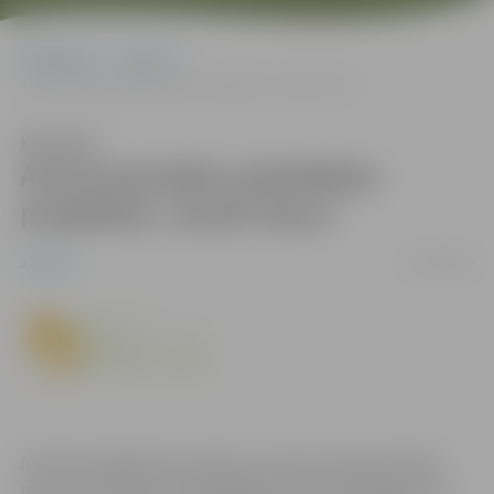
Sākumlapa
Jaunumi
Aicina jauniešus pieteikties projektam „Youth Story”
Klausīties
Aicina jauniešus pieteikties
projektam „Youth Story”
18/02/2009
Jaunumi
Aicinām piedalīties jauniešus, kuriem interesē radošs
process, filmēšana, fotografēšana. Neformālā gaisotnē