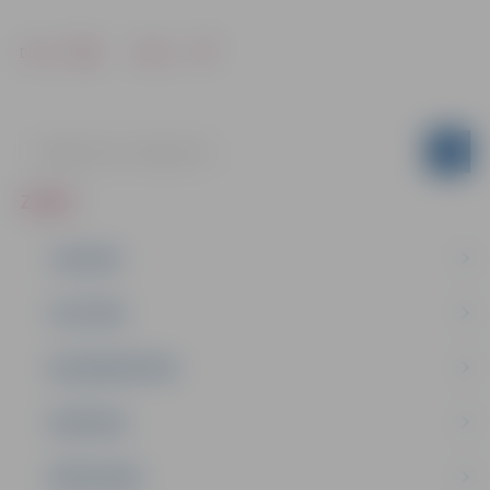
Drukāt
Dalīties
ZIŅAS
JAUNUMI
IZGLĪTĪBA
NODARBINĀTĪBA
PASĀKUMI
PAŠVALDĪBA