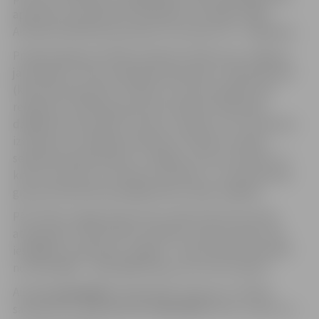
apmācīsim pamatlietas filmēšanā, montāžā, režijā.
Aicinām pieteikties jauniešus vecumā no 16 – 25 gadiem.
Projekta galarezultātā izveidosim īsfilmu par Jelgavas
jauniešiem. Filmas veidošanā iesaistīsies 7 darba grupas
(katrā darba grupā 3 cilvēki), kur katra parādīs savu
redzējumu. Darba grupas tiks veidotas maksimāli
dažādas (dzīvesveids, kultūra, tautība, utt.) lai īsfilmas
izveidotos ar atšķirīgu skatījumu. Plānots izveidot
sekojošas darba grupas: 2 x čigānu (romu) tautības, 2 x
krievu tautības, 2 x latviešu tautības, 1 x starptautiska
grupa (Eiropas Brīvprātīgā darba veicēji Jelgavā).
Pēc īsfilmu sagatavošans tiks veidota filma kurā tiks
atspoguļots visās īsfilmš redzētais. Galarezultātu būs
iespējams noskatīties Jelgavā – improvizētā kinoteātrī
no 23.03.2009. – 02.05.2009. (datumi var tikt mainīti).
Aicinām
pieteikties
(individuāli vai grupu 3 cilvēku
sastāvā) līdz 2009. gada
23. februārim
sūtot e-pastu uz .