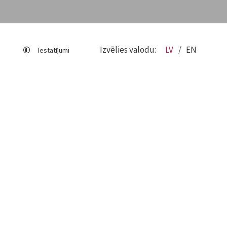
Izvēlies valodu:
LV
EN
Iestatījumi
Lapas karte
Viegli lasīt