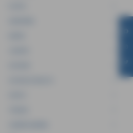
PILSĒTA
SABIEDRĪBA
ĢIMENE
JAUNIEŠI
SATIKSME
SOCIĀLAIS ATBALSTS
SPORTS
TŪRISMS
UZŅĒMĒJDARBĪBA