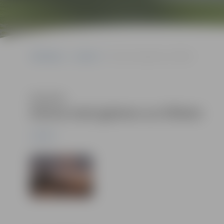
Sākumlapa
Jaunumi
Aicina nest gaismu uz tiltiem
Klausīties
Aicina nest gaismu uz tiltiem
Jaunumi