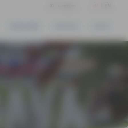
LV
EN
Iestatījumi
UZŅĒMĒJDARBĪBA
PAKALPOJUMI
KONTAKTI