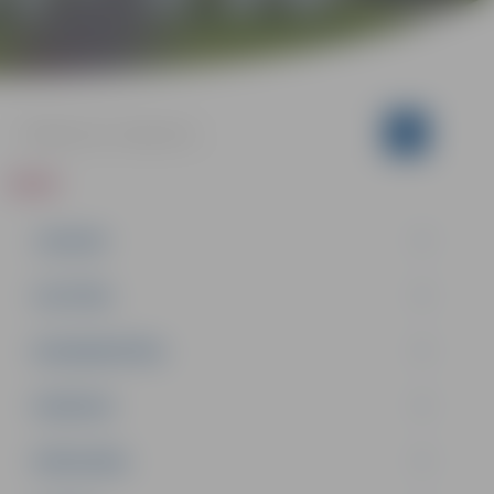
ZIŅAS
JAUNUMI
IZGLĪTĪBA
NODARBINĀTĪBA
PASĀKUMI
PAŠVALDĪBA