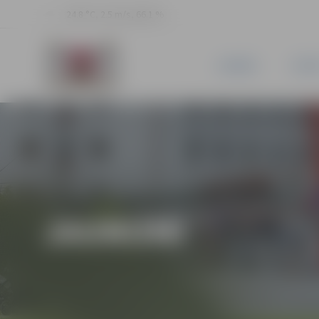
24.8 °C, 2.5 m/s, 66.1 %
JAUNUMI
PILSĒ
JAUNUMI