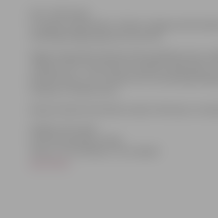
Foto: Jānis Kupčs
22. augusta vakarā plkst. 21.00 visi Jelgavas iedzīvotāji 
vienlaicīgi iedegtu gaismas lukturīšus.
Šogad Latvijas 90. dzimšanas dienas gaidīšana tiks uzs
„Gaismas Tilti”. Tās ietvaros 22. augusta vakarā plkst. 21
aicināti doties uz sev tuvāko tiltu, lai vienlaicīgi ied
Lielupes un Driksas tiltus.
Akcijas tiešraidi nodrošinās Latvijas Televīzija un Latvij
Plašāka informācija:
LR AM Organizācijas nodaļa
Tālrunis: +371 67335312; +371 67335007
www.lv90.lv