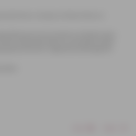
aicināti doties uz Lielupes un Driksas tiltiem, lai
ākta 90 dienas pirms 18. novembra ar simbolisku akciju
.00 visi Latvijas iedzīvotāji, kuru sirds pieder Latvijai,
egtu gaismas lukturīšus. Jelgavnieki aicināti izgaismot
as Radio.
Drukāt
Dalīties