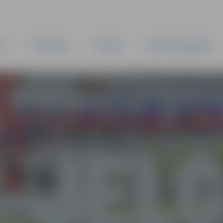
TA
PAŠVALDĪBA
IESTĀDES
KAPITĀLSABIEDRĪBAS