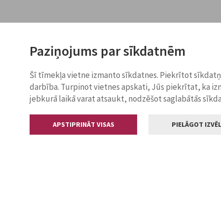
Paziņojums par sīkdatnēm
Šī tīmekļa vietne izmanto sīkdatnes. Piekrītot sīkdat
darbība. Turpinot vietnes apskati, Jūs piekrītat, ka i
jebkurā laikā varat atsaukt, nodzēšot saglabātās sīkd
APSTIPRINĀT VISAS
PIELĀGOT IZVĒL
Kontakti
Jelgavas valstp