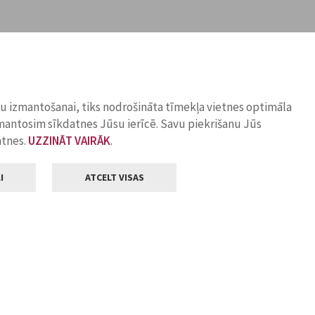
ņu izmantošanai, tiks nodrošināta tīmekļa vietnes optimāla
zmantosim sīkdatnes Jūsu ierīcē. Savu piekrišanu Jūs
atnes.
UZZINĀT VAIRĀK
.
I
ATCELT VISAS
Klientu apkalpošana
ilsētas pašvaldība
Darba laiks