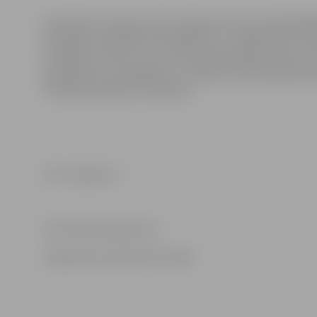
Vērtēšanas komisiju vadīs Jelgavas domes priekšsēdēt
Komisijas sastāvā būs Arhitektūras un pilsētvides sek
māksliniece Zane Cukura, Būvvaldes pilsētas ainavu a
pārvaldes komunikācijas un mediju attiecību galvenā s
“Pilsētsaimniecība” pārstāvis.
Foto: Jelgava.lv
Informācija sagatavota
Sabiedrisko attiecību pārvaldē