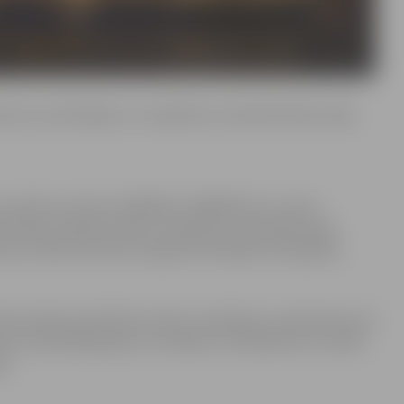
zņēmumi, privātmājas un to apkārtne, daudzdzīvokļu māju
pieteikt pa tālruni 63005522, 63005558 vai e-pastu
inācija, objekta adrese, īpašnieks, pieteicēja vārds,
ski, vēlams pievienot izgaismotā objekta fotogrāfiju.
rtēta objekta atbilstība svētku tradīcijām un pilsētvidei, kā
vu iepriekšējo gadu uzvarētāji. Uzvarētāji tiks sumināti
i.