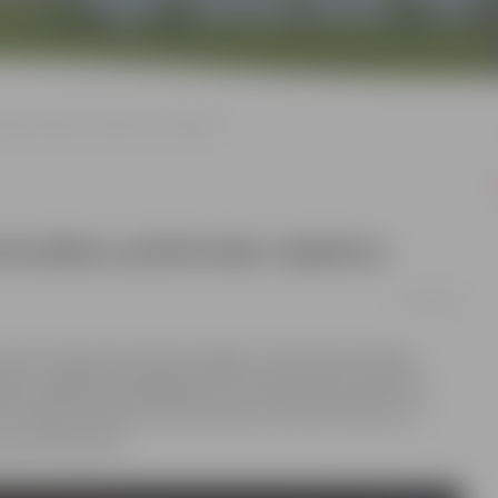
izgaismotākos pilsētvides objektus
smotākos pilsētvides objektus
01/12/2021
ada arī izgaismotas ēku fasādes, krāsainās spuldzīšu
logi, Jelgavas pašvaldība līdz 20. decembrim izsludina
. Ikviens aicināts pilsētā pamanīt Ziemassvētkiem un
 tos konkursam.