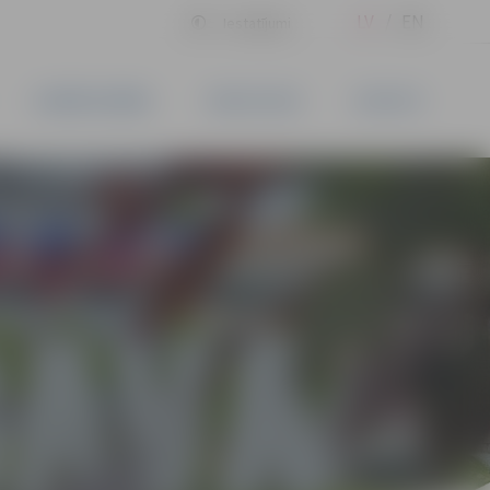
LV
EN
Iestatījumi
UZŅĒMĒJDARBĪBA
PAKALPOJUMI
KONTAKTI