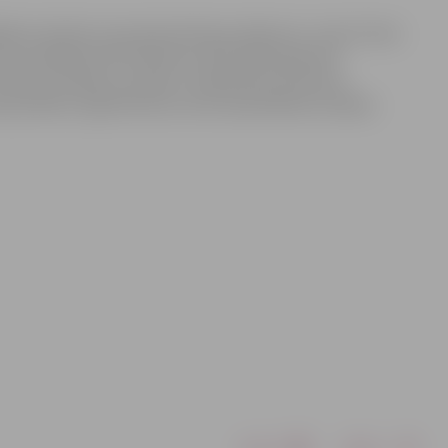
āja vietnieks tautsaimniecības jautājumos Jurijs Strods.
tora vadītāja Zeltīte Bīmane, Būvvaldes galvenā
rhitekts Andrejs Lomakins, Sabiedrisko attiecību
peciāliste Līga Klismeta, kā arī pašvaldības iestādes