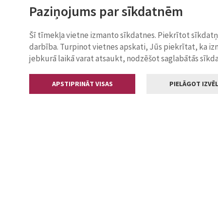
Paziņojums par sīkdatnēm
Šī tīmekļa vietne izmanto sīkdatnes. Piekrītot sīkdat
darbība. Turpinot vietnes apskati, Jūs piekrītat, ka i
jebkurā laikā varat atsaukt, nodzēšot saglabātās sīkd
APSTIPRINĀT VISAS
PIELĀGOT IZVĒL
Kontakti
Jelgavas valstp
Lielā iela 11
+371 630055