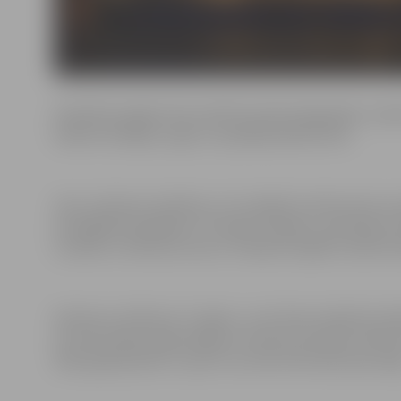
Pieteiktie objekti tiks vērtēti četrās kategorijās: u
balkoni (lodžijas, logi) un spožākā pilsētas iela.
Savu, kaimiņa vai jebkuru citu objektu konkursam var 
prese@dome.jelgava.lv. Piesakot objektu, jānorāda nom
uzvārds un tālruņa numurs. Piesakot objektu elektroni
Konkurss notiks jau 17. gadu, un arī šoreiz tajā tiks vē
arī noformējuma gaumīgums. Konkursā netiks vērtēti di
2022. gada janvārī, un par to viņi tiks informēti personīg