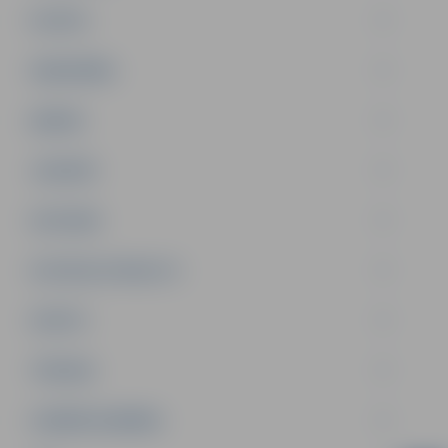
PILSĒTA
SABIEDRĪBA
ĢIMENE
JAUNIEŠI
SATIKSME
SOCIĀLAIS ATBALSTS
SPORTS
TŪRISMS
UZŅĒMĒJDARBĪBA