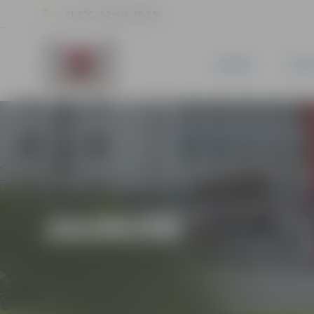
21.2 °C, 3.2 m/s, 68.2 %
JAUNUMI
PILSĒ
JAUNUMI