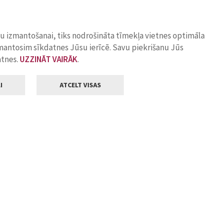
ņu izmantošanai, tiks nodrošināta tīmekļa vietnes optimāla
zmantosim sīkdatnes Jūsu ierīcē. Savu piekrišanu Jūs
atnes.
UZZINĀT VAIRĀK
.
I
ATCELT VISAS
Klientu apkalpošana
ilsētas pašvaldība
Darba laiks
, Jelgava, LV-3001
Pirmdienās
8.00 - 18.00
Otrdienās
8.00 - 17.00
22
Trešdienās
8.00 - 17.00