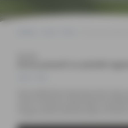
Sākumlapa
Jaunumi
Pilsēta
Aicina pamanīt un pieteikt 
Klausīties
Aicina pamanīt un pieteikt izgai
Jaunumi
Pilsēta
Gada tumšākajā laikā, kad gadumijas svētku noskaņu r
virtenēs mirdzošs dārzs vai gaumīgi dekorēti mājokļa 
konkursu “Spožākais pilsētvides objekts Jelgavā 2021”
Jaungadam sapostus pilsētvides objektus un pieteikt