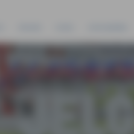
TA
PAŠVALDĪBA
IESTĀDES
KAPITĀLSABIEDRĪBAS