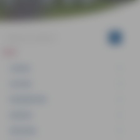
ZIŅAS
JAUNUMI
IZGLĪTĪBA
NODARBINĀTĪBA
PASĀKUMI
PAŠVALDĪBA