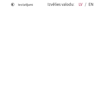
Izvēlies valodu:
LV
EN
Iestatījumi
Lapas karte
Viegli lasīt
Sociālo mediju lietošana
Sīkdatņu izmantošana