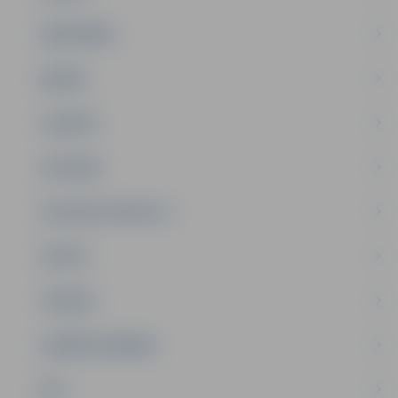
SABIEDRĪBA
ĢIMENE
JAUNIEŠI
SATIKSME
SOCIĀLAIS ATBALSTS
SPORTS
TŪRISMS
UZŅĒMĒJDARBĪBA
NVO