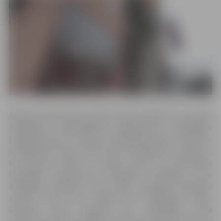
Aptaujā respondenti aicināti sniegt atbildes par saviem
bibliotēkas apmeklēšanas paradumiem, bibliotēkas
pakalpojumiem un citiem ar bibliotēkas darbu saistītiem
jautājumiem, kā arī izteikt savus ierosinājumus. Jāuzsver,
ka aptaujas mērķis ir uzzināt vairāk par bibliotēkas
lietošanas paradumiem ikdienišķos apstākļos, nevis
ārkārtējās situācijas laikā, tāpēc aptaujas dalībnieki
aicināti izteikt savu viedokli par bibliotēku darbu
kopumā, nevis konkrēti par pandēmijas laika