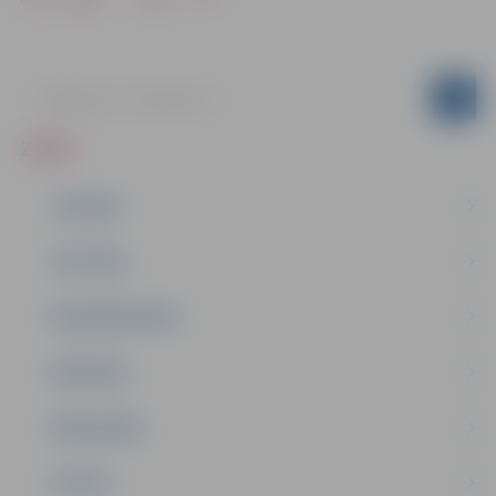
ZIŅAS
JAUNUMI
IZGLĪTĪBA
NODARBINĀTĪBA
PASĀKUMI
PAŠVALDĪBA
PILSĒTA