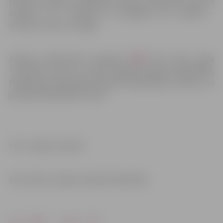
periodu. Anketas aizpildīšana aizņems aptuveni 5 līdz 10
minūtes. Tā ir anonīma un pieejama trīs valodās –
latviešu, krievu un angļu.
Aptauja elektroniski pieejama
ŠEIT
līdz 2021. gada
7. janvārim, kā arī uz vietas Jelgavas pilsētas bibliotēkā,
Pārlielupes bibliotēkā, Miezītes bibliotēkā un bērnu un
jauniešu bibliotēkā “Zinīts”.
Foto: Jelgavas pilsēta
Informācija: Jelgavas pilsētas bibliotēka
Drukāt
Dalīties