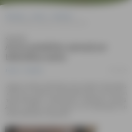
Sākumlapa
Jaunumi
Sabiedrība
Aicina piedalīties aptaujā par bibliotēkas darbu
Klausīties
Aicina piedalīties aptaujā par
bibliotēkas darbu
07/12/2020
Jaunumi
Sabiedrība
Jelgavas pilsētas bibliotēka aicina pilsētas iedzīvotājus
izteikt savu viedokli par bibliotēkas darbu, tā nozīmi un
nepieciešamajiem uzlabojumiem, piedaloties aptaujā.
Anketu aizpildīt īpaši aicināti arī tie iedzīvotāji, kuri
ikdienā bibliotēku neapmeklē.