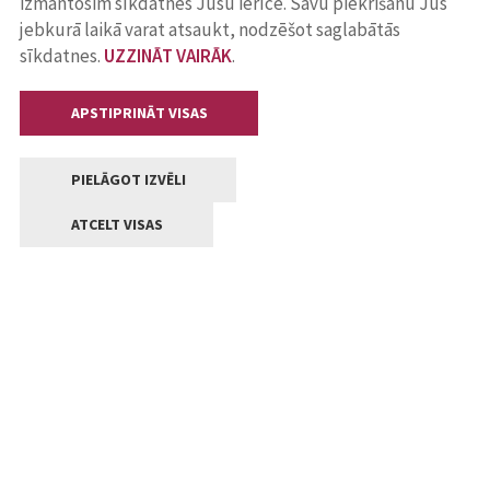
izmantosim sīkdatnes Jūsu ierīcē. Savu piekrišanu Jūs
jebkurā laikā varat atsaukt, nodzēšot saglabātās
sīkdatnes.
UZZINĀT VAIRĀK
.
APSTIPRINĀT VISAS
PIELĀGOT IZVĒLI
ATCELT VISAS
Kontakti
Jelgavas valstpilsētas pašvaldība