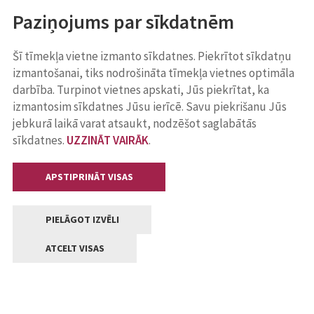
Paziņojums par sīkdatnēm
Šī tīmekļa vietne izmanto sīkdatnes. Piekrītot sīkdatņu
izmantošanai, tiks nodrošināta tīmekļa vietnes optimāla
darbība. Turpinot vietnes apskati, Jūs piekrītat, ka
izmantosim sīkdatnes Jūsu ierīcē. Savu piekrišanu Jūs
jebkurā laikā varat atsaukt, nodzēšot saglabātās
sīkdatnes.
UZZINĀT VAIRĀK
.
APSTIPRINĀT VISAS
PIELĀGOT IZVĒLI
ATCELT VISAS