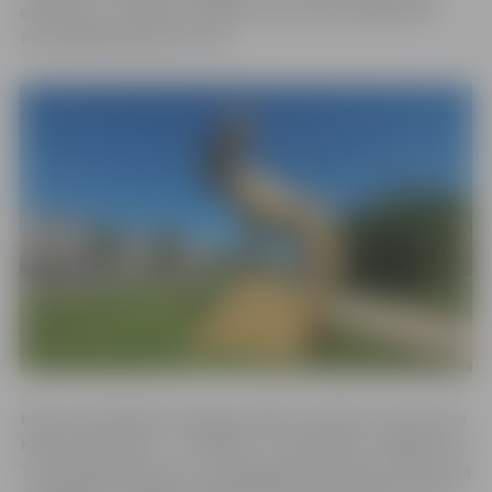
ekskursija – pilsētas izzināšanu caur vides objektiem –
tiek organizēta pirmo reizi.
Ekskursija laikā būs iespēja vairāk uzzināt par Jāņa Aivara
Karlova skulptūru – strūklaku “Trīsvienība” (Jelgavas Sv.
Trīsvienības baznīcas torņa pagalmā), Ronalda Jaunzema