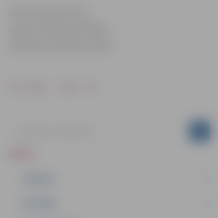
Informācija sagatavota
Jelgavas pilsētas pašvaldības
Sabiedrisko attiecību pārvaldē
Drukāt
Dalīties
ZIŅAS
JAUNUMI
IZGLĪTĪBA