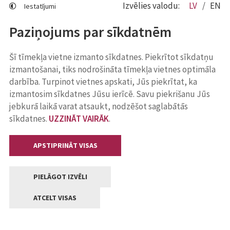
Izvēlies valodu:
LV
EN
Iestatījumi
Paziņojums par sīkdatnēm
Šī tīmekļa vietne izmanto sīkdatnes. Piekrītot sīkdatņu
izmantošanai, tiks nodrošināta tīmekļa vietnes optimāla
darbība. Turpinot vietnes apskati, Jūs piekrītat, ka
izmantosim sīkdatnes Jūsu ierīcē. Savu piekrišanu Jūs
jebkurā laikā varat atsaukt, nodzēšot saglabātās
sīkdatnes.
UZZINĀT VAIRĀK
.
APSTIPRINĀT VISAS
PIELĀGOT IZVĒLI
ATCELT VISAS