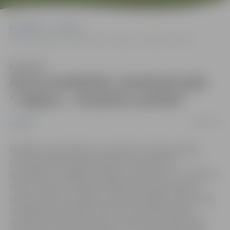
Sākumlapa
Jaunumi
Aicina piedalīties veloekskursijā “Jelgava – skulptūru pilsēta”
Klausīties
Aicina piedalīties veloekskursijā
“Jelgava – skulptūru pilsēta”
31/08/2018
Jaunumi
Sestdien, 8.septembrī, no pulksten 11 ikviens laipni
aicināts doties veloekskursijā, kuras laikā tiks
apmeklētas zīmīgākās Jelgavas skulptūras un izzināti to
stāsti, kas ļaus uz pilsētu palūkoties no jauna skatu
punkta. Pilsēta ir bagāta ar daudzveidīgām skulptūrām,
strūklakām, piemiņas zīmēm, kurām ir gan augsta
mākslinieciskā vērtība, gan arī interesanti stāsti. Šāda