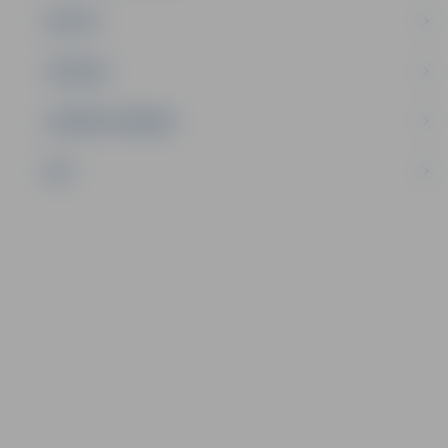
SPORTS
TŪRISMS
UZŅĒMĒJDARBĪBA
NVO