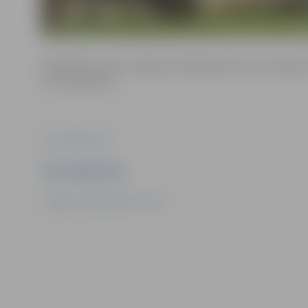
Nodarbība notiks Jelgavas Sabiedriskā centra telpās Sk
citi interesenti.
Foto: pixabay.com
Ziņu sagatavoja
Jelgavas Sabiedriskais centrs