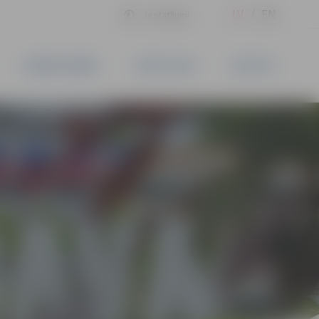
LV
EN
Iestatījumi
UZŅĒMĒJDARBĪBA
PAKALPOJUMI
KONTAKTI