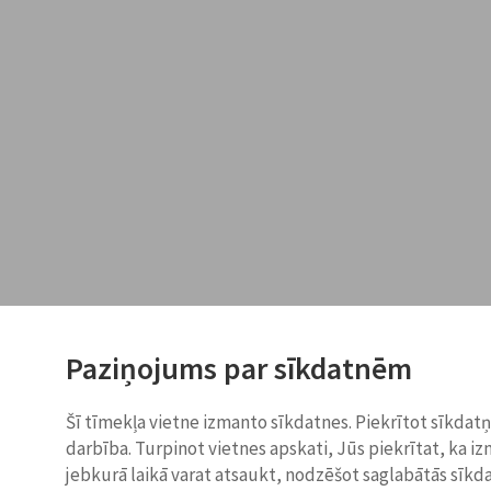
Paziņojums par sīkdatnēm
Šī tīmekļa vietne izmanto sīkdatnes. Piekrītot sīkdat
darbība. Turpinot vietnes apskati, Jūs piekrītat, ka i
jebkurā laikā varat atsaukt, nodzēšot saglabātās sīkd