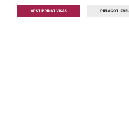
APSTIPRINĀT VISAS
PIELĀGOT IZVĒL
Kontakti
Jelgavas valstp
Lielā iela 11
+371 630055
pasts@jelga
2002-2026 jelgava.lv