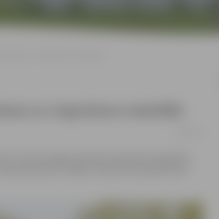
s elpošanas un vingrošanas nodarbībā
ošanas un vingrošanas nodarbībā
22/03/2024
ten 17 aicina Jelgavas pilsētas nevalstisko organizāciju
n apzināti elpot un vingrot, lai ķermenis pavasarī būtu