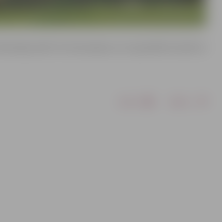
olotāju ielā 8. Tā ir bezmaksas un to apmeklēt aicināti arī
Drukāt
Dalīties