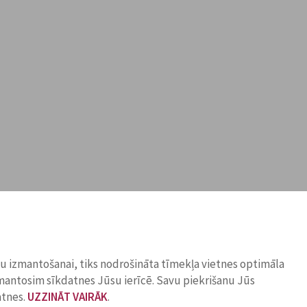
ņu izmantošanai, tiks nodrošināta tīmekļa vietnes optimāla
zmantosim sīkdatnes Jūsu ierīcē. Savu piekrišanu Jūs
atnes.
UZZINĀT VAIRĀK
.