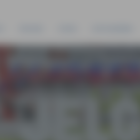
TA
PAŠVALDĪBA
IESTĀDES
KAPITĀLSABIEDRĪBAS