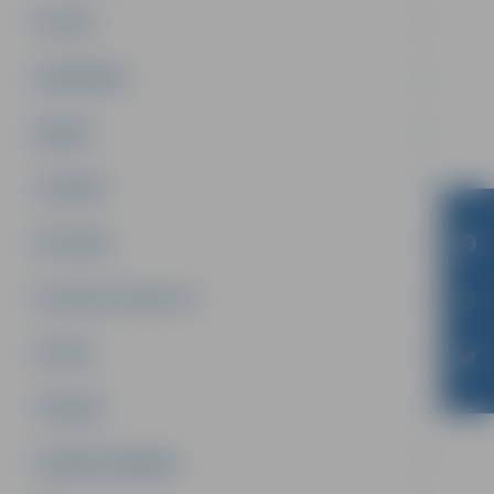
PILSĒTA
SABIEDRĪBA
ĢIMENE
JAUNIEŠI
SATIKSME
SOCIĀLAIS ATBALSTS
SPORTS
TŪRISMS
UZŅĒMĒJDARBĪBA