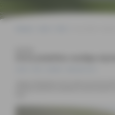
Sākumlapa
Jaunumi
Pilsēta
Aicina piedalīties veselīga
Klausīties
Aicina piedalīties veselīgas elp
Jaunumi
Pilsēta
Sabiedrība
Sabiedriskais centrs
Jelgavas Sabiedriskais centrs otrdien, 26. martā, pulks
pārstāvjus piedalīties nodarbībā, lai mācītos pareizi u
možs.