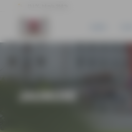
23.1 °C, 3.8 m/s, 56.8 %
JAUNUMI
PILSĒ
JAUNUMI