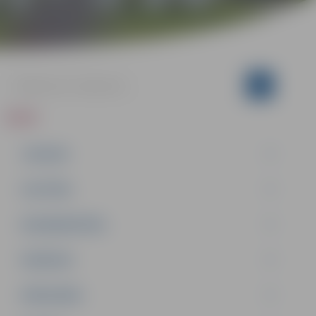
ZIŅAS
JAUNUMI
IZGLĪTĪBA
NODARBINĀTĪBA
PASĀKUMI
PAŠVALDĪBA