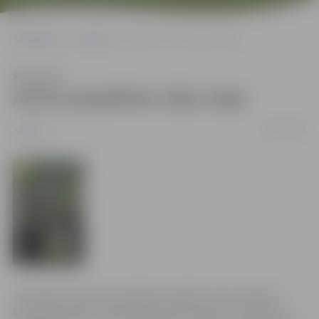
Sākumlapa
Jaunumi
Aicina piedalīties Zāļu tirgū
Klausīties
Aicina piedalīties Zāļu tirgū
08/06/2010
Jaunumi
23. jūnijā no pulksten 9.00 līdz 14.00 Hercoga Jēkaba
laukumā notiks tradicionālais Zāļu tirgus, kurā aicināti