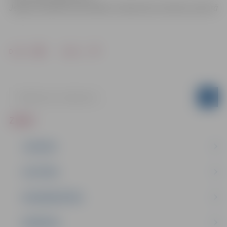
Jelgavas pilsētas pašvaldības Sabiedrisko attiecību sektorā
Drukāt
Dalīties
ZIŅAS
JAUNUMI
IZGLĪTĪBA
NODARBINĀTĪBA
PASĀKUMI