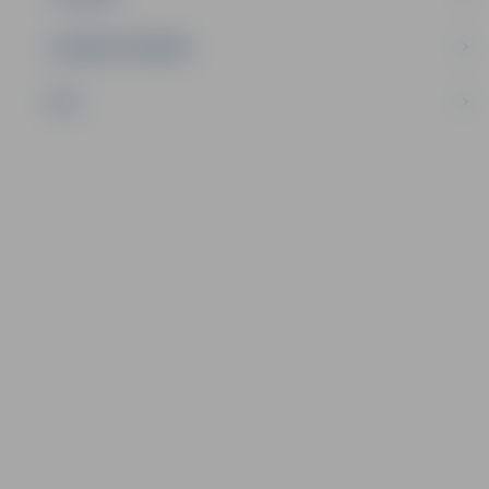
UZŅĒMĒJDARBĪBA
NVO