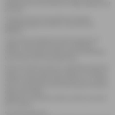
piedalīties siera, alus, jāņuzāļu un vainagu tirgotāji, kā arī
amatnieki.
Tirgotāju pieteikumi tiks gaidīti līdz 15.jūnijam
pašvaldības aģentūrā „Kultūra” (Santa Sīle, tālr.
63084675, ).
Tirgū pulksten 10.00 sāksies kultūras programma ar
Jelgavas amatiermākslas kolektīvu piedalīšanos.
Pulksten 11.00 Jelgavas pilsētas domes priekšsēdētājs
Andris Rāviņš sveiks mazos jelgavniekus.
Pulksten 12.00 notiks konkursa „Sakoptākais pilsētvides
objekts” laureātu apbalvošana. Ielūgumu ar aicinājumu
piedalīties apbalvošanas pasākumā konkursa uzvarētāji
saņems personīgi. Balvu izlozes kārtā saņems arī kāds no
objektu pieteicējiem.
Atgādinām, ka sakoptākos objektus pilsētā var pieteikt
līdz 15. jūnijam.
Informācija sagatavota