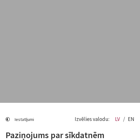
Izvēlies valodu:
LV
EN
Iestatījumi
Paziņojums par sīkdatnēm