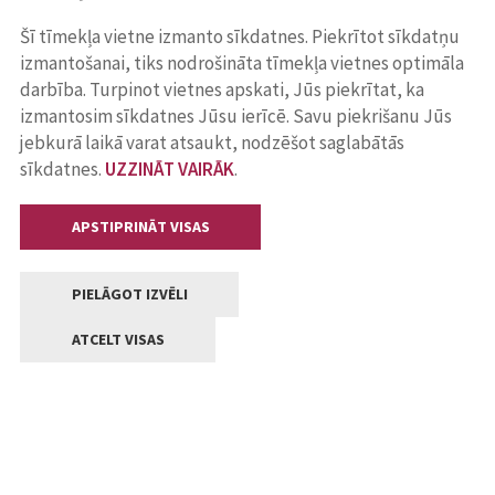
Šī tīmekļa vietne izmanto sīkdatnes. Piekrītot sīkdatņu
izmantošanai, tiks nodrošināta tīmekļa vietnes optimāla
darbība. Turpinot vietnes apskati, Jūs piekrītat, ka
izmantosim sīkdatnes Jūsu ierīcē. Savu piekrišanu Jūs
jebkurā laikā varat atsaukt, nodzēšot saglabātās
sīkdatnes.
UZZINĀT VAIRĀK
.
APSTIPRINĀT VISAS
PIELĀGOT IZVĒLI
ATCELT VISAS