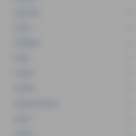
PAŠVALDĪBA
PILSĒTA
SABIEDRĪBA
ĢIMENE
JAUNIEŠI
SATIKSME
SOCIĀLAIS ATBALSTS
SPORTS
TŪRISMS