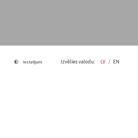
Izvēlies valodu:
LV
EN
Iestatījumi