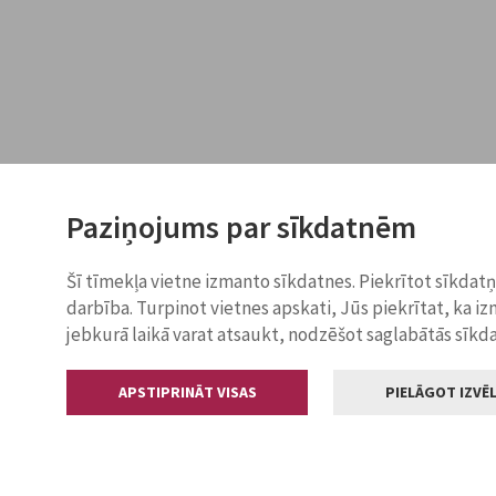
Paziņojums par sīkdatnēm
Šī tīmekļa vietne izmanto sīkdatnes. Piekrītot sīkdat
darbība. Turpinot vietnes apskati, Jūs piekrītat, ka i
jebkurā laikā varat atsaukt, nodzēšot saglabātās sīkd
APSTIPRINĀT VISAS
PIELĀGOT IZVĒL