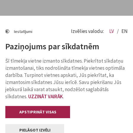
Izvēlies valodu:
LV
EN
Iestatījumi
Paziņojums par sīkdatnēm
Šī tīmekļa vietne izmanto sīkdatnes. Piekrītot sīkdatņu
izmantošanai, tiks nodrošināta tīmekļa vietnes optimāla
darbība. Turpinot vietnes apskati, Jūs piekrītat, ka
izmantosim sīkdatnes Jūsu ierīcē. Savu piekrišanu Jūs
jebkurā laikā varat atsaukt, nodzēšot saglabātās
sīkdatnes.
UZZINĀT VAIRĀK
.
APSTIPRINĀT VISAS
PIELĀGOT IZVĒLI