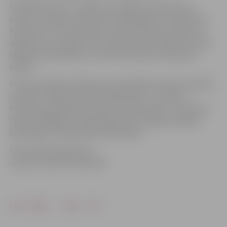
Nodarbību cikls ir sadalīts trīs daļās, kurās bērni ar
saviem vecākiem varēs iepazīt bibliotēku un grāmatas,
klausīties un lasīt pasakas, radoši darboties, krāsot un
iegūt jaunus draugus. Pēc skoliņas absolvēšanas katram
skolēnam pienāksies arī Pūcītes liecība un balva par
dalību.
Pirmā nodarbība Pārlielupes bibliotēkā notiks 8. oktobrī,
savukārt Jelgavas pilsētas bibliotēkā – 9. oktobrī.
Pieteikt savu dalību var līdz 30. septembrim, zvanot pa
tālruni 63046587 vai 63011829, kā arī Jelgavas pilsētas
bibliotēkā un Pārlielupes bibliotēkā.
Informācija sagatavota
Jelgavas pilsētas bibliotēkā
Drukāt
Dalīties