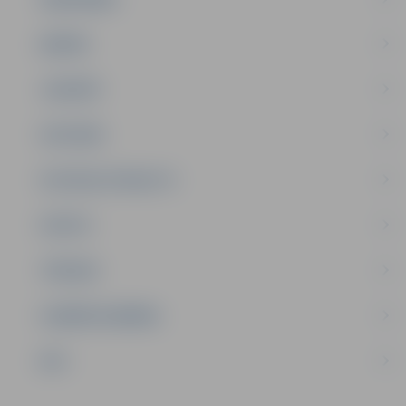
ĢIMENE
JAUNIEŠI
SATIKSME
SOCIĀLAIS ATBALSTS
SPORTS
TŪRISMS
UZŅĒMĒJDARBĪBA
NVO