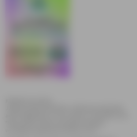
Klikšķināt, lai atvērtu
Jelgavas pilsētas bibliotēka un Pārlielupes bibliotēka
aicina trīsgadniekus un viņu vecākus uz nodarbību ciklu
“Mazo pūcēnu skoliņa”, kas iekļauts lasīšanas
veicināšanas programmā “Grāmatu starts”.