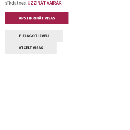
sīkdatnes.
UZZINĀT VAIRĀK
.
APSTIPRINĀT VISAS
PIELĀGOT IZVĒLI
ATCELT VISAS
Kontakti
Jelgavas valstpilsētas pašvaldība
Lielā iela 11, Jelgava, LV-3001