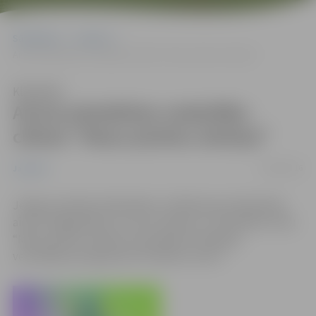
Sākumlapa
Jaunumi
Aicina pieteikties nodarbību ciklam “Mazo pūcēnu skoliņa”
Klausīties
Aicina pieteikties nodarbību
ciklam “Mazo pūcēnu skoliņa”
18/09/2016
Jaunumi
Jelgavas pilsētas bibliotēka un Pārlielupes bibliotēka
aicina trīsgadniekus un viņu vecākus uz nodarbību ciklu
“Mazo pūcēnu skoliņa”, kas iekļauts lasīšanas
veicināšanas programmā “Grāmatu starts”.