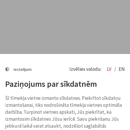
Izvēlies valodu:
LV
EN
Iestatījumi
Paziņojums par sīkdatnēm
Šī tīmekļa vietne izmanto sīkdatnes. Piekrītot sīkdatņu
izmantošanai, tiks nodrošināta tīmekļa vietnes optimāla
darbība. Turpinot vietnes apskati, Jūs piekrītat, ka
izmantosim sīkdatnes Jūsu ierīcē. Savu piekrišanu Jūs
jebkurā laikā varat atsaukt, nodzēšot saglabātās