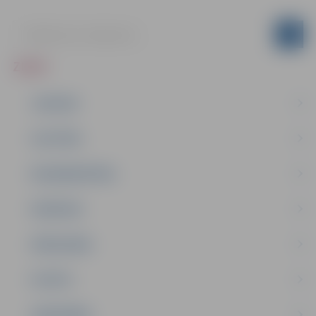
ZIŅAS
JAUNUMI
IZGLĪTĪBA
NODARBINĀTĪBA
PASĀKUMI
PAŠVALDĪBA
PILSĒTA
SABIEDRĪBA