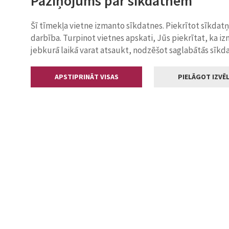
Paziņojums par sīkdatnēm
Šī tīmekļa vietne izmanto sīkdatnes. Piekrītot sīkdat
darbība. Turpinot vietnes apskati, Jūs piekrītat, ka i
jebkurā laikā varat atsaukt, nodzēšot saglabātās sīkd
APSTIPRINĀT VISAS
PIELĀGOT IZVĒL
Kontakti
Jelgavas valstp
Lielā iela 11
+371 630055
pasts@jelga