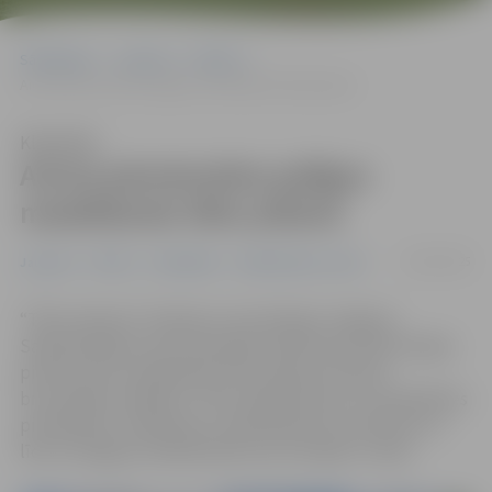
Sākumlapa
Jaunumi
Pilsēta
Aicina pievienoties palīgus maskēšanās tīklu pīšanā
Klausīties
Aicina pievienoties palīgus
maskēšanās tīklu pīšanā
09/10/2025
Jaunumi
Pilsēta
Sabiedrība
Sabiedriskais centrs
“Tīklu alianses” darbnīca, kas darbojas Jelgavas
Sabiedriskajā centrā Skolotāju ielā 8 aicina iedzīvotājus
pievienoties maskēšanās tīklu pīšanai Ukrainas
bruņotajiem spēkiem. Tīklu pīšanā ikviens var piedalīties
pirmdienās, trešdienās un piektdienās no pulksten 12
līdz 19 Jelgavas Sabiedriskā centra telpās 2. stāvā.