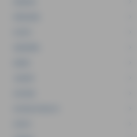
PASĀKUMI
PAŠVALDĪBA
PILSĒTA
SABIEDRĪBA
ĢIMENE
JAUNIEŠI
SATIKSME
SOCIĀLAIS ATBALSTS
SPORTS