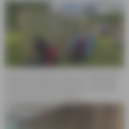
Galvenais “Tīklu alianses” mērķis ir dot iespēju ikvienam
Latvijas iedzīvotājam izdarīt labu darbu – pašu rokām
nopīt kvalitatīvu tīklu, kas kalpos Ukrainas aizstāvjiem
un dos pienesumu cīņā pret agresoru.