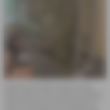
Maskēšanās jeb kamuflāžas tīkla galvenā funkcija –
paslēpt no agresora tehniku, munīciju, automašīnas un
humāno preču kravas. Tīklu darināšanai tiek izmantotas
dažādu toņu spanbonda auduma strēmeles pūciņas
vieglumā un tīkla sagatave, kas vizuāli atgādina zvejas