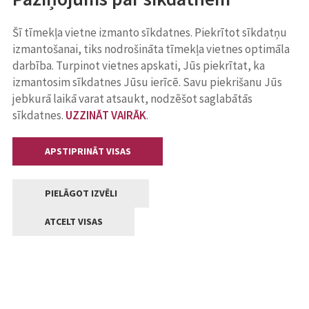
Šī tīmekļa vietne izmanto sīkdatnes. Piekrītot sīkdatņu
izmantošanai, tiks nodrošināta tīmekļa vietnes optimāla
darbība. Turpinot vietnes apskati, Jūs piekrītat, ka
izmantosim sīkdatnes Jūsu ierīcē. Savu piekrišanu Jūs
jebkurā laikā varat atsaukt, nodzēšot saglabātās
sīkdatnes.
UZZINĀT VAIRĀK
.
APSTIPRINĀT VISAS
PIELĀGOT IZVĒLI
ATCELT VISAS