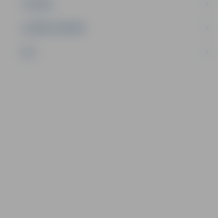
TŪRISMS
UZŅĒMĒJDARBĪBA
NVO