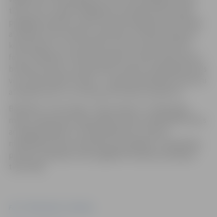
tīklu, bet ir mazāk smagnēja. Pati siešana notiek īpaši
pielāgotā tehnikā, ņemot vērā attiecīgā tīkla pasūtītāju
atrašanās vietas apvidus īpatnības un dabā sastopamo
krāsu gammu, un izvairoties no precīzu ģeometrisku
formu radīšanas. Pareizai tehnikai un krāsu salikumam ir
būtiska nozīme, jo nekvalitatīvi veidots maskēšanās tīkls
veic tieši pretēju funkciju – nodod ienaidniekam karavīru
atrašanās vietu un var būt pat kā nāves spriedums.
Biedrības “Tavi draugi” “Tīklu alianse” no 2024. gada
maija ir izgatavojusi 342 dažāda izmēra maskēšanās tīklus
ar kopējo platību 11 578 kvadrātmetri. Gatavie
maskēšanās tīkli ar biedrības brīvprātīgo un sadarbības
partneru palīdzību tiek nogādāti Ukrainas aizstāvjiem
tieši rokās.
Foto: "Tīklu alianses" darbnīca