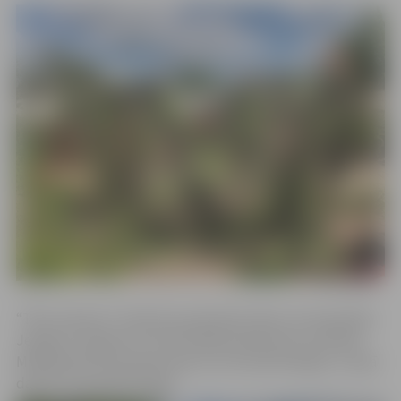
“Tīklu alianses” darbnīcas pārstāvji stāsta, ka kopš jūlija
Jelgavā ir izgatavoti 16 tīkli 288 kvadrātmetru platībā.
Maskēšanās tīklu gatavošana ir ļoti darbietilpīga, un šajā
darbā ir ļoti gaidīti palīgi.