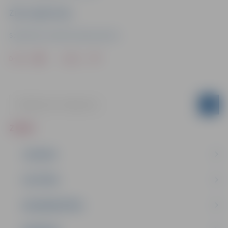
Ziņu sagatavoja
Sabiedrisko attiecību departaments
Drukāt
Dalīties
ZIŅAS
JAUNUMI
IZGLĪTĪBA
NODARBINĀTĪBA