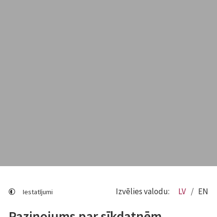
Izvēlies valodu:
LV
EN
Iestatījumi
Paziņojums par sīkdatnēm