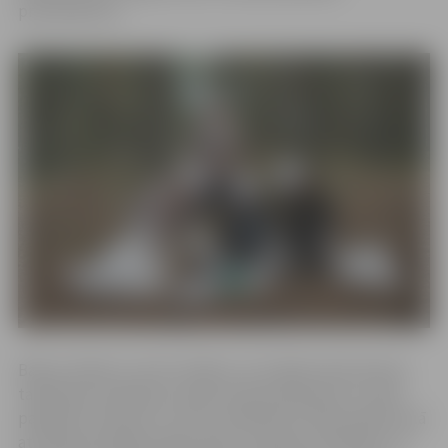
pretendentus.
Balvas mērķis ir izcelt cilvēkus, kuri ilgtermiņā stiprina
talkošanas tradīcijas Latvijā, iesaista kopienas un rada
paliekošu ietekmi uz vidi un sabiedrību. Balva plānota kā
atzinība par gadiem ilgu darbu, kopienas veidošanu un