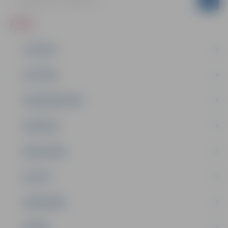
ZIŅAS
JAUNUMI
IZGLĪTĪBA
NODARBINĀTĪBA
PASĀKUMI
PAŠVALDĪBA
PILSĒTA
SABIEDRĪBA
ĢIMENE