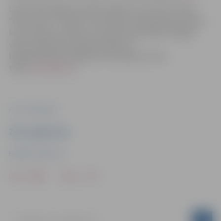
Lielā Talka šogad 25. aprīlī notiks jau 19. reizi ar saukli
“Roku rokā – Latvijai!”. Lielā Talka ir sabiedriska kustība,
kuras mērķis ir apvienot Latvijas iedzīvotājus kopīgai
vides sakopšanai, apzaļumošanai un
labiekārtošanai. Plašāka informācija par Lielo
talku
www.talkas.lv
.
Foto: Publicitātes
Ziņu sagatavoja
Biedrība "Pēdas LV"
Drukāt
Dalīties