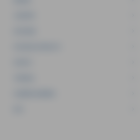
JAUNIEŠI
SATIKSME
SOCIĀLAIS ATBALSTS
SPORTS
TŪRISMS
UZŅĒMĒJDARBĪBA
NVO