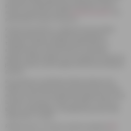
pēctecību. Lai pieteiktu balvas pretendentu, līdz 22.
martam nepieciešams aizpildīt
pieteikuma anketu
. Var
pieteikt gan sevi, gan citu personu.
Piesakot pretendentus, svarīgi ņemt vērā, ka žūrijas
komisija vērtēs personas ilgtermiņa ieguldījumu
talkošanas tradīcijas veidošanā, spēju iesaistīt un
saliedēt kopienu, radīt pēctecību un nodrošināt
regulāru publiski pieejamu vietu sakopšanu. Pieteikumā
jāsniedz patiesa un pēc iespējas konkrēta informācija par
paveikto.
Pēc pieteikumu izvērtēšanas žūrijas komisija izvirzīs
finālistus katrā reģionā, par kuriem ikviens būs aicināts
nodot savu balsi, lai rezultātā katrā reģionā atrastu vienu
laureātu. kurš saņems “Talkas cilts balvas” statueti un
balvas no atbalstītājiem. Uzvarētāji tiks paziņoti Lielās
Talkas dienā – 25. aprīlī.
Plašāk par balvu un konkursa nolikums pieejams
ŠEIT
.