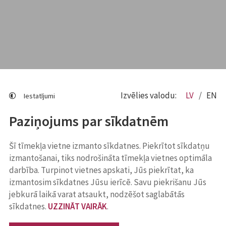
Izvēlies valodu:
LV
EN
Iestatījumi
Paziņojums par sīkdatnēm
Šī tīmekļa vietne izmanto sīkdatnes. Piekrītot sīkdatņu
izmantošanai, tiks nodrošināta tīmekļa vietnes optimāla
darbība. Turpinot vietnes apskati, Jūs piekrītat, ka
izmantosim sīkdatnes Jūsu ierīcē. Savu piekrišanu Jūs
jebkurā laikā varat atsaukt, nodzēšot saglabātās
sīkdatnes.
UZZINĀT VAIRĀK
.