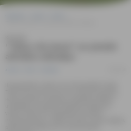
Sākumlapa
Jaunumi
Pilsēta
“Talkas cilts balvai” var pieteikt aktīvākos talkotājus
Klausīties
“Talkas cilts balvai” var pieteikt
aktīvākos talkotājus
14/03/2026
Jaunumi
Pilsēta
Sabiedrība
Ikvienā pilsētā ir cilvēki, kuri ne tikai piedalās “Lielajā
Talkā”, bet arī pulcē ap sevi citus, iedvesmo kaimiņus,
iesaista skolēnus un jauniešus, sadarbojas vietējiem
uzņēmējiem, lai stiprinātu talkošanas tradīcijas un
veidotu “talkas cilti”. Lai godinātu šos cilvēkus,
izsludināts konkurss “Talkas cilts balva”, aicinot Jelgavas
pilsētas iedzīvotājus līdz 22. martam pieteikt