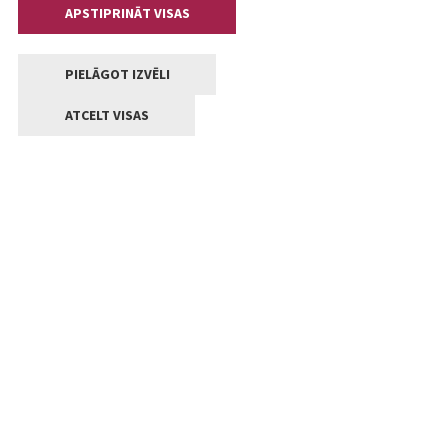
APSTIPRINĀT VISAS
PIELĀGOT IZVĒLI
ATCELT VISAS
Kontakti
Jelgavas valstpilsētas pašvaldība
Lielā iela 11, Jelgava, LV-3001
+371 63005522
pasts@jelgava.lv