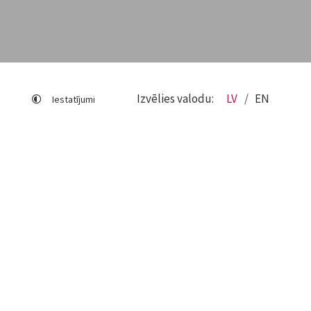
Izvēlies valodu:
LV
EN
Iestatījumi