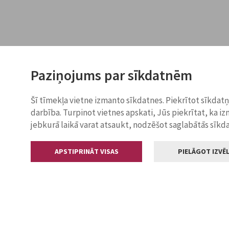
Paziņojums par sīkdatnēm
Šī tīmekļa vietne izmanto sīkdatnes. Piekrītot sīkdat
darbība. Turpinot vietnes apskati, Jūs piekrītat, ka i
jebkurā laikā varat atsaukt, nodzēšot saglabātās sīkd
APSTIPRINĀT VISAS
PIELĀGOT IZVĒL
Kontakti