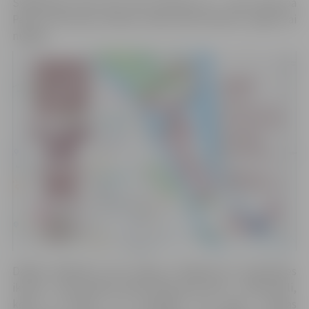
Skrējienam starts tiks dots pulksten 12, trase vedīs pa
Pasta un Pils salu. Distanci varēs veikt skrienot, soļojot vai
nūjojot.
Dalība skrējienā ir bez maksas. Skrējienā var piedalīties
ikviens – gan pilsētas iedzīvotājs, gan viesis – individuāli,
kopā ar ģimeni vai draugiem. Par godu Latvijas