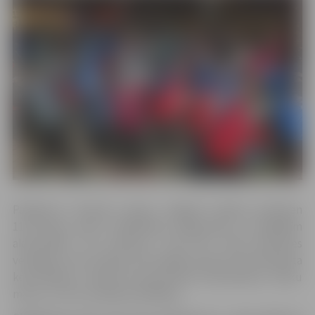
Pasākums “Izskrien Latviju Jelgavā” sāksies pulksten
11.30 Pasta salā ar dalībnieku reģistrāciju un dažādām
aktivitātēm. No pulksten 11.30 līdz 13.30 darbosies
veselīga uztura stacija, būs iespēja saņemt fizioterapeita
konsultāciju, noteikt sava ķermeņa muskuļmasu, tauku
masu un citus veselības rādītājus.