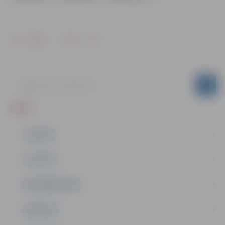
Drukāt
Dalīties
ZIŅAS
JAUNUMI
IZGLĪTĪBA
NODARBINĀTĪBA
PASĀKUMI