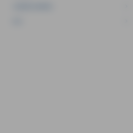
UZŅĒMĒJDARBĪBA
NVO