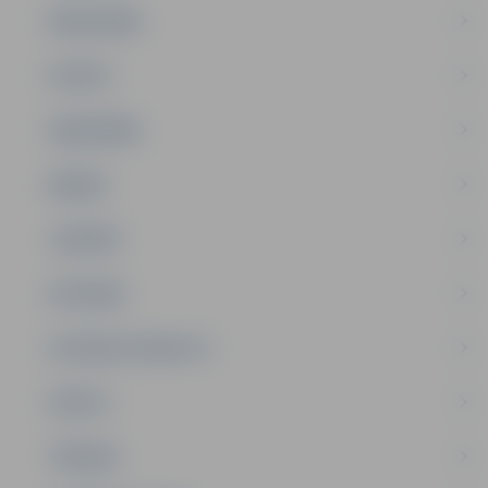
PAŠVALDĪBA
PILSĒTA
SABIEDRĪBA
ĢIMENE
JAUNIEŠI
SATIKSME
SOCIĀLAIS ATBALSTS
SPORTS
TŪRISMS