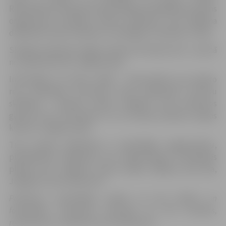
Republikas dzimšanas dienai skrējiena dalībnieki saņems
organizatoru sarūpētu svētku atribūtiku. Pēc skrējiena
dalībnieki varēs cienāties ar veselīgām uzkodām un tēju.
Skrējiena laikā tiks slēgta satiksme Pilssalas ielā – posmā
no Lielās ielas līdz Jelgavas pilij.
Informējam, ka dienu vēlāk – 18.novembrī, jau piekto
reizi skriešanas entuziasti aicina pārbaudīt izturību
skrējienā “Izskrien Latviju Jelgavā”, kurā distances
garums būs 18 kilometri un tā vizuāli iezīmēs Latvijas
kontūru Jelgavas ielās.
Tiek aicināti dalībnieki ar iepriekšēju sagatavotību,
pieteikšanās skrējienam nav nepieciešama. Pulcēšanās
plānota pie Jelgavas sporta halles (Mātera ielā 44a,
Jelgavā), starts puksten 9.
Pasākuma apmeklētājs piekrīt, ka tiks filmēts un
fotografēts. Uzņemtais materiāls var tikt translēts,
reproducēts un izplatīts bez ierobežojuma.