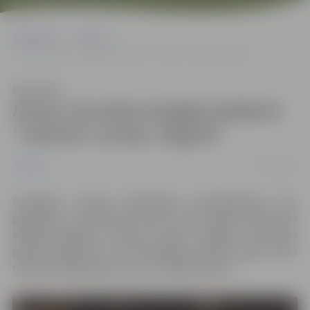
Sākumlapa
Jaunumi
Aicina vienoties kopīgā skrējienā “Izskrien Latviju Jelgavā”
Klausīties
Aicina vienoties kopīgā skrējienā
“Izskrien Latviju Jelgavā”
08/11/2019
Jaunumi
Atzīmējot Latvijas Republikas proklamēšanas 101.
gadadienu 17.novembrī ikviens tiek aicināts iesaistīties
kopīgā skrējienā “Izskrien Latviju Jelgavā”. Distances
garums 1836 metri, kas simboliski iezīmē Latvijas valsts
robežas kopējo garumu, kas ir 1836 kilometri.