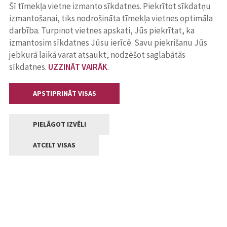
Šī tīmekļa vietne izmanto sīkdatnes. Piekrītot sīkdatņu
izmantošanai, tiks nodrošināta tīmekļa vietnes optimāla
darbība. Turpinot vietnes apskati, Jūs piekrītat, ka
izmantosim sīkdatnes Jūsu ierīcē. Savu piekrišanu Jūs
jebkurā laikā varat atsaukt, nodzēšot saglabātās
sīkdatnes.
UZZINĀT VAIRĀK
.
APSTIPRINĀT VISAS
PIELĀGOT IZVĒLI
ATCELT VISAS