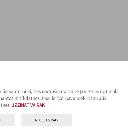
ņu izmantošanai, tiks nodrošināta tīmekļa vietnes optimāla
zmantosim sīkdatnes Jūsu ierīcē. Savu piekrišanu Jūs
atnes.
UZZINĀT VAIRĀK
.
I
ATCELT VISAS