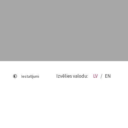
Izvēlies valodu:
LV
EN
Iestatījumi