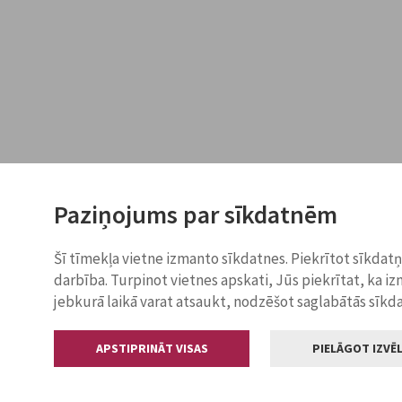
Paziņojums par sīkdatnēm
Šī tīmekļa vietne izmanto sīkdatnes. Piekrītot sīkdat
darbība. Turpinot vietnes apskati, Jūs piekrītat, ka i
jebkurā laikā varat atsaukt, nodzēšot saglabātās sīkd
APSTIPRINĀT VISAS
PIELĀGOT IZVĒL