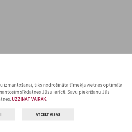
ņu izmantošanai, tiks nodrošināta tīmekļa vietnes optimāla
zmantosim sīkdatnes Jūsu ierīcē. Savu piekrišanu Jūs
atnes.
UZZINĀT VAIRĀK
.
I
ATCELT VISAS