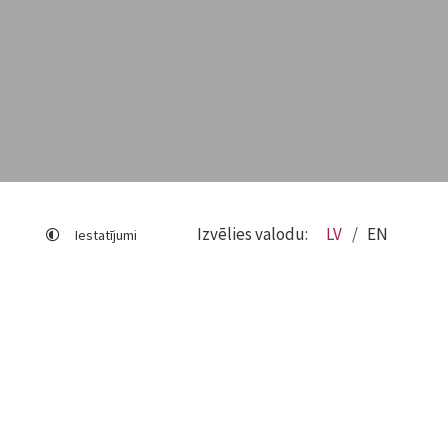
Izvēlies valodu:
LV
EN
Iestatījumi