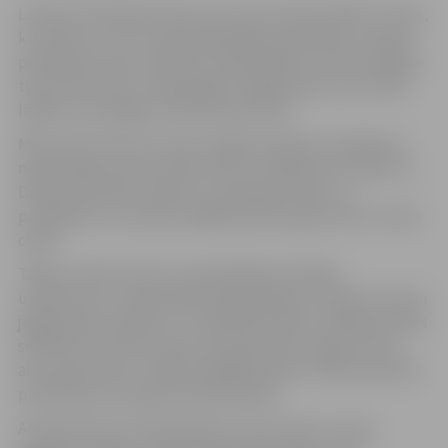
Latvija ir pietiekami liela, lai mums visiem pietiktu vietas,
kur dzīvot, un kur augt nākamajām paaudzēm. Latvija ir
pietiekami maza, lai mēs visi kopā spētu tai atdot agrāko
tīras valsts slavu. Talkas jēga ir kopīgs darbs, kas veicas
labāk un priecīgāk, nekā vienam darot.
Mēs varam iztīrīt no savas Jelgavas dažviet nevērīgi un
nelikumīgi izmestos atkritumus, savākt gar Lielupes un
Driksas krastiem atstāto un izskaloto drazu un
parūpēties, lai Latvijas zaļākās pilsētas gods tiktu turēts
cieņā.
Tāpēc aicinām valsts un pašvaldības iestādes,
uzņēmumus, nevalstiskās organizācijas un ikvienu īstenu
jelgavnieku sestdien, 13. septembrī plkst. 10:00 pulcēties
skvērā aiz kultūras nama, lai kopā dotos sakopt mūsu
abu upju krastus. Talka noslēgsies plkst. 15:00, kad atkal
pulcēsimies ar padarīta darba sajūtu.
Atcerēsimies, ka tīrība sākas ar savu namu un savu