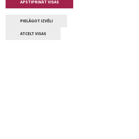
APSTIPRINĀT VISAS
PIELĀGOT IZVĒLI
ATCELT VISAS
Kontakti
Jelgavas valstpilsētas pašvaldība
Lielā iela 11, Jelgava, LV-3001
+371 63005522
pasts@jelgava.lv