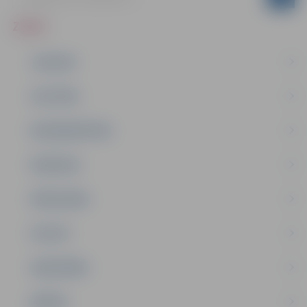
ZIŅAS
JAUNUMI
IZGLĪTĪBA
NODARBINĀTĪBA
PASĀKUMI
PAŠVALDĪBA
PILSĒTA
SABIEDRĪBA
ĢIMENE