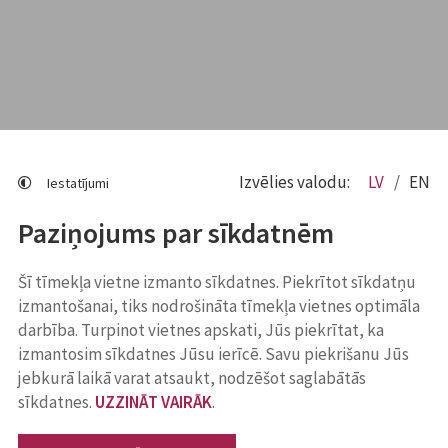
Izvēlies valodu:
LV
EN
Iestatījumi
Paziņojums par sīkdatnēm
Šī tīmekļa vietne izmanto sīkdatnes. Piekrītot sīkdatņu
izmantošanai, tiks nodrošināta tīmekļa vietnes optimāla
darbība. Turpinot vietnes apskati, Jūs piekrītat, ka
izmantosim sīkdatnes Jūsu ierīcē. Savu piekrišanu Jūs
jebkurā laikā varat atsaukt, nodzēšot saglabātās
sīkdatnes.
UZZINĀT VAIRĀK
.