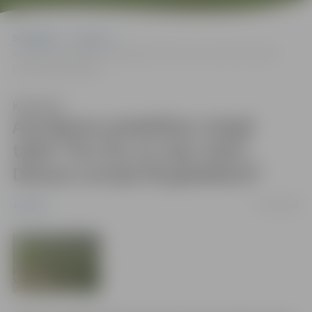
Sākumlapa
Jaunumi
Aicinājums piedalīties Lielajā talkā “Par tīru un zaļu valsti. Dāvana
Latvijai 90.gadadienā”
Klausīties
Aicinājums piedalīties Lielajā
talkā “Par tīru un zaļu valsti.
Dāvana Latvijai 90.gadadienā”
03/09/2008
Jaunumi