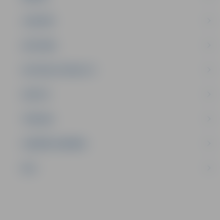
JAUNIEŠI
SATIKSME
SOCIĀLAIS ATBALSTS
SPORTS
TŪRISMS
UZŅĒMĒJDARBĪBA
NVO