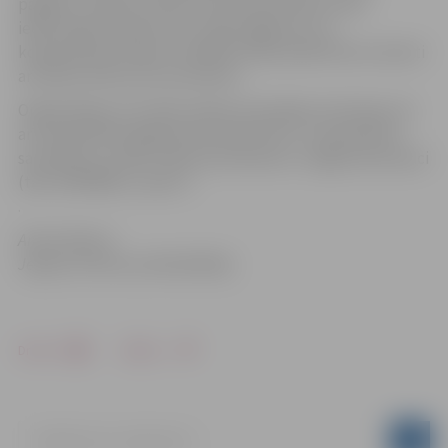
pagalmu, tāpēc aicinām arī daudzdzīvokļu namu
iedzīvotājus sakopt savu māju pagalmus vai
koplietošanas telpas. Vairākās vietās pilsētā tiks izvietoti
arī dalīto atkritumu konteineri.
Organizācijas, kas vēlas sakopt atsevišķas teritorijas, kā
arī neskaidrību gadījumā aicinām līdz 11. septembrim
sazināties ar Lielās Talkas koordinatoru Jelgavā Zani Ķinci
(tālr. 29479994, e-pasts: ).
.
Andris Rāviņš,
Jelgavas Domes priekšsēdētājs
Drukāt
Dalīties