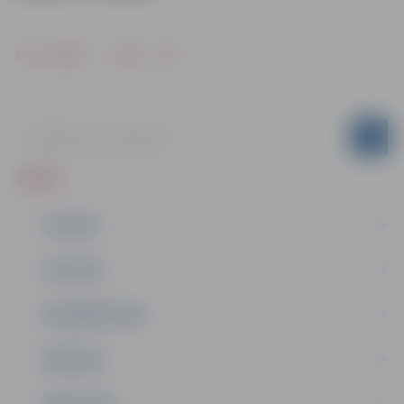
Drukāt
Dalīties
ZIŅAS
JAUNUMI
IZGLĪTĪBA
NODARBINĀTĪBA
PASĀKUMI