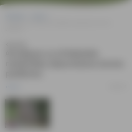
Sākumlapa
Jaunumi
Aicinājums uz LR faktiskās neatkarības atjaunošanas atceres
pasākumu
Klausīties
Aicinājums uz LR faktiskās
neatkarības atjaunošanas atceres
pasākumu
19/08/2011
Jaunumi