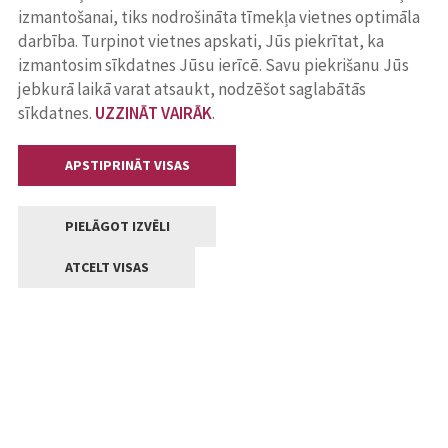
izmantošanai, tiks nodrošināta tīmekļa vietnes optimāla
darbība. Turpinot vietnes apskati, Jūs piekrītat, ka
izmantosim sīkdatnes Jūsu ierīcē. Savu piekrišanu Jūs
jebkurā laikā varat atsaukt, nodzēšot saglabātās
sīkdatnes.
UZZINĀT VAIRĀK
.
APSTIPRINĀT VISAS
PIELĀGOT IZVĒLI
ATCELT VISAS