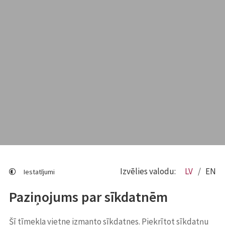
Izvēlies valodu:
LV
EN
Iestatījumi
Paziņojums par sīkdatnēm
Šī tīmekļa vietne izmanto sīkdatnes. Piekrītot sīkdatņu