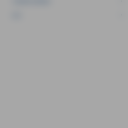
UZŅĒMĒJDARBĪBA
NVO