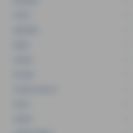
PAŠVALDĪBA
PILSĒTA
SABIEDRĪBA
ĢIMENE
JAUNIEŠI
SATIKSME
SOCIĀLAIS ATBALSTS
SPORTS
TŪRISMS