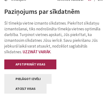
Paziņojums par sīkdatnēm
Šī tīmekļa vietne izmanto sīkdatnes. Piekrītot sīkdatņu
izmantošanai, tiks nodrošināta tīmekļa vietnes optimāla
darbība. Turpinot vietnes apskati, Jūs piekrītat, ka
izmantosim sīkdatnes Jūsu ierīcē. Savu piekrišanu Jūs
jebkurā laikā varat atsaukt, nodzēšot saglabātās
sīkdatnes.
UZZINĀT VAIRĀK
.
APSTIPRINĀT VISAS
PIELĀGOT IZVĒLI
ATCELT VISAS