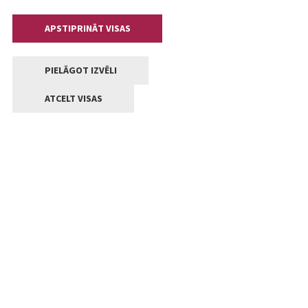
APSTIPRINĀT VISAS
PIELĀGOT IZVĒLI
ATCELT VISAS
Kontakti
Jelgavas valstpilsētas pašvaldība
Lielā iela 11, Jelgava, LV-3001
+371 63005522