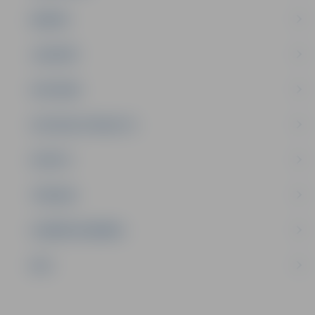
ĢIMENE
JAUNIEŠI
SATIKSME
SOCIĀLAIS ATBALSTS
SPORTS
TŪRISMS
UZŅĒMĒJDARBĪBA
NVO