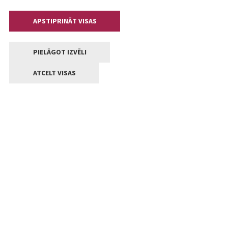
APSTIPRINĀT VISAS
PIELĀGOT IZVĒLI
ATCELT VISAS
Kontakti
Jelgavas valstpilsētas pašvaldība
Lielā iela 11, Jelgava, LV-3001
+371 63005522