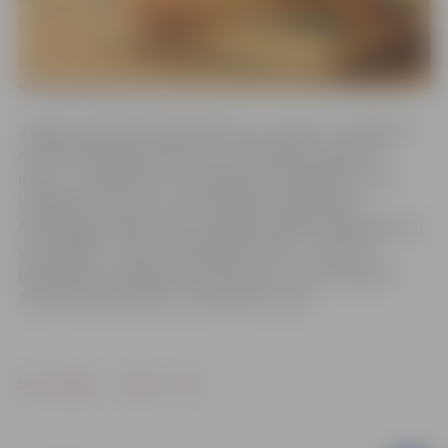
Jelgavas pilsētas bibliotēkās katru mēnesi ir iespējams
nodot bibliotēkas grāmatas, nemaksājot kavējuma
naudu. Ja grāmatas ir nozaudētas vai sabojātas, tās ir
iespējams aizvietot ar līdzvērtīgām. Šajā mēnesī
Aizmāršīgo lasītāju diena Jelgavas pilsētas bibliotēkā un
visās filiālēs – bērnu bibliotēkā “Zinītis” , Miezītes
bibliotēkā un Pārlielupes bibliotēkā – būs 25. janvārī.
Tiekamies bibliotēkā – labo sajūtu vietā!
Drukāt
Dalīties