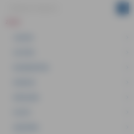
ZIŅAS
JAUNUMI
IZGLĪTĪBA
NODARBINĀTĪBA
PASĀKUMI
PAŠVALDĪBA
PILSĒTA
SABIEDRĪBA