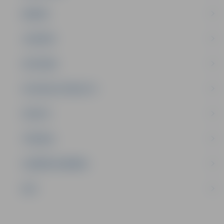
ĢIMENE
JAUNIEŠI
SATIKSME
SOCIĀLAIS ATBALSTS
SPORTS
TŪRISMS
UZŅĒMĒJDARBĪBA
NVO