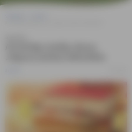
Sākumlapa
Jaunumi
Aizmāršīgo lasītāju dienas Jelgavas pilsētas bibliotēkās
Klausīties
Aizmāršīgo lasītāju dienas
Jelgavas pilsētas bibliotēkās
15/01/2018
Jaunumi