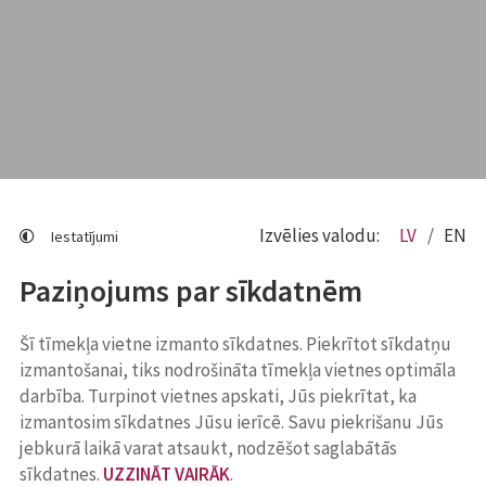
Izvēlies valodu:
LV
EN
Iestatījumi
Paziņojums par sīkdatnēm
Šī tīmekļa vietne izmanto sīkdatnes. Piekrītot sīkdatņu
izmantošanai, tiks nodrošināta tīmekļa vietnes optimāla
darbība. Turpinot vietnes apskati, Jūs piekrītat, ka
izmantosim sīkdatnes Jūsu ierīcē. Savu piekrišanu Jūs
jebkurā laikā varat atsaukt, nodzēšot saglabātās
sīkdatnes.
UZZINĀT VAIRĀK
.