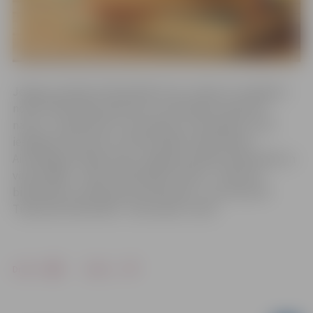
Jelgavas pilsētas bibliotēkās katru mēnesi ir iespējams
nodot bibliotēkas grāmatas, nemaksājot kavējuma
naudu. Ja grāmatas ir nozaudētas vai sabojātas, tās ir
iespējams aizvietot ar līdzvērtīgām. Šajā mēnesī
Aizmāršīgo lasītāju diena Jelgavas pilsētas bibliotēkā un
visās filiālēs – bērnu bibliotēkā “Zinītis” , Miezītes
bibliotēkā un Pārlielupes bibliotēkā – būs 29.martā.
Tiekamies bibliotēkā – labo sajūtu vietā!
Drukāt
Dalīties