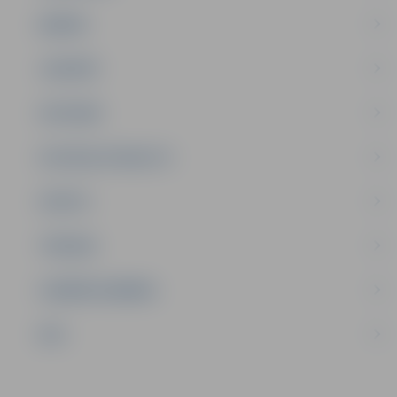
ĢIMENE
JAUNIEŠI
SATIKSME
SOCIĀLAIS ATBALSTS
SPORTS
TŪRISMS
UZŅĒMĒJDARBĪBA
NVO