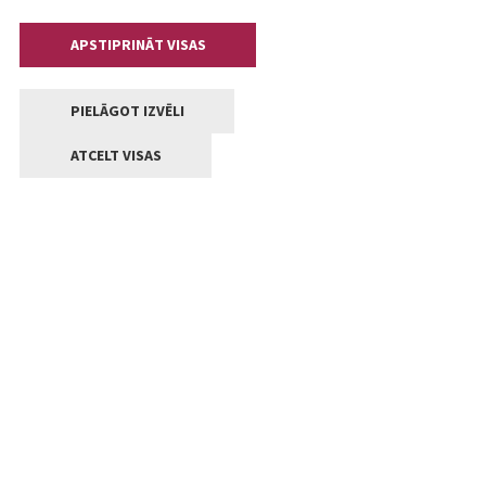
APSTIPRINĀT VISAS
PIELĀGOT IZVĒLI
ATCELT VISAS
Kontakti
Jelgavas valstpilsētas pašvaldība
Lielā iela 11, Jelgava, LV-3001
+371 63005522