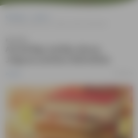
Sākumlapa
Jaunumi
Aizmāršīgo lasītāju dienas Jelgavas pilsētas bibliotēkās
Klausīties
Aizmāršīgo lasītāju dienas
Jelgavas pilsētas bibliotēkās
26/03/2018
Jaunumi