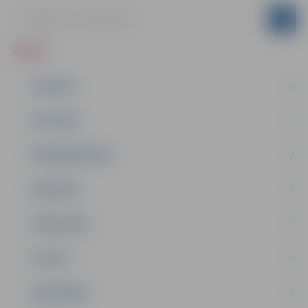
ZIŅAS
JAUNUMI
IZGLĪTĪBA
NODARBINĀTĪBA
PASĀKUMI
PAŠVALDĪBA
PILSĒTA
SABIEDRĪBA