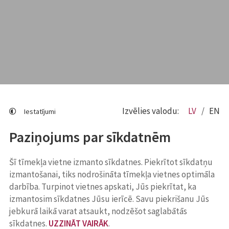
Izvēlies valodu:
LV
EN
Iestatījumi
Paziņojums par sīkdatnēm
Šī tīmekļa vietne izmanto sīkdatnes. Piekrītot sīkdatņu
izmantošanai, tiks nodrošināta tīmekļa vietnes optimāla
darbība. Turpinot vietnes apskati, Jūs piekrītat, ka
izmantosim sīkdatnes Jūsu ierīcē. Savu piekrišanu Jūs
jebkurā laikā varat atsaukt, nodzēšot saglabātās
sīkdatnes.
UZZINĀT VAIRĀK
.