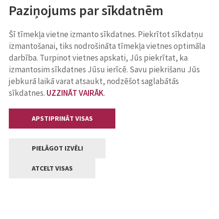
Paziņojums par sīkdatnēm
Šī tīmekļa vietne izmanto sīkdatnes. Piekrītot sīkdatņu
izmantošanai, tiks nodrošināta tīmekļa vietnes optimāla
darbība. Turpinot vietnes apskati, Jūs piekrītat, ka
izmantosim sīkdatnes Jūsu ierīcē. Savu piekrišanu Jūs
jebkurā laikā varat atsaukt, nodzēšot saglabātās
sīkdatnes.
UZZINĀT VAIRĀK
.
APSTIPRINĀT VISAS
PIELĀGOT IZVĒLI
ATCELT VISAS