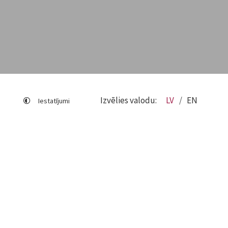
Izvēlies valodu:
LV
EN
Iestatījumi