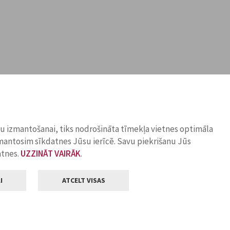
ņu izmantošanai, tiks nodrošināta tīmekļa vietnes optimāla
zmantosim sīkdatnes Jūsu ierīcē. Savu piekrišanu Jūs
atnes.
UZZINĀT VAIRĀK
.
I
ATCELT VISAS