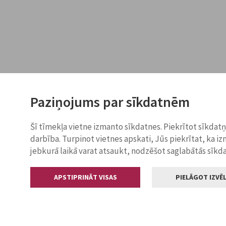
Paziņojums par sīkdatnēm
Šī tīmekļa vietne izmanto sīkdatnes. Piekrītot sīkdat
darbība. Turpinot vietnes apskati, Jūs piekrītat, ka i
jebkurā laikā varat atsaukt, nodzēšot saglabātās sīkd
APSTIPRINĀT VISAS
PIELĀGOT IZVĒL