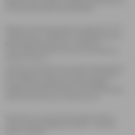
sagatavojušas arī vairākus muzikālus priekšnesumus, ar
kuriem priecēja pasākuma apmeklētājus.
Šajā dienā vecāki kopā ar bērniem varēja iepazīt “TOY”
rotaļlietu centru – bibliotēku, kas darbojas jau piecus
gadus. Bibliotēkas darba laiks – otrdienās un
ceturtdienās no pulksten 15 līdz 19 un sestdienās no
pulksten 11 līdz 15.
Savukārt jaunieši Atvērto durvju dienā varēja iepazīt šā
brīža Jelgavas Jauniešu centra telpas, kur jaunatnes
lietu speciālisti pastāstīja par daudzveidīgajām
iespējām, kā pavadīt brīvo laiku, kā arī par pašvaldības
ieceri atvērt divus jaunus Jauniešu centrus.
Neformālu sarunu gaisotnē bija iespēja cienāties ar
ukraiņu saimnieču sagatavoto cienastu – nacionālo
ēdienu vareņikiem.