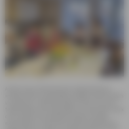
Atvērto durvju dienā interesenti varēja iepazīties ar
iestādes ikdienu, piedāvātajām iespējām, apskatīt telpas
un aprīkojumu. Tāpat bija iespēja uzzināt, ko var darīt
Sabiedriskajā centrā, kādi pasākumi un aktivitātes notiek
centra telpās, kā arī piedalīties biedrību rīkotajās
meistarklasēs un citās aktīvās nodarbēs. Biedrības bija