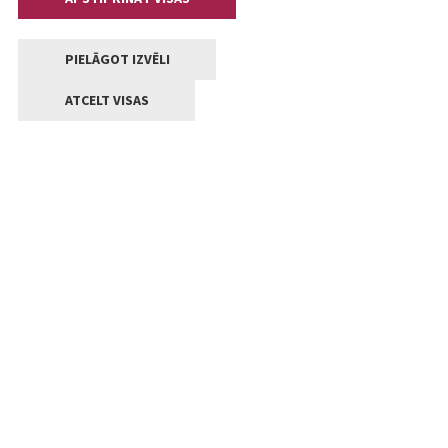
PIELĀGOT IZVĒLI
ATCELT VISAS
Kontakti
Jelgavas valstpilsētas pašvaldība
Lielā iela 11, Jelgava, LV-3001
+371 63005522
pasts@jelgava.lv