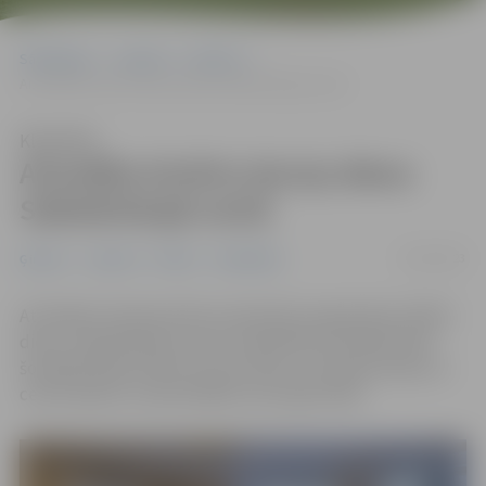
Sākumlapa
Jaunumi
Ģimene
Aizvadīta Atvērto durvju diena Sabiedriskajā centā
Klausīties
Aizvadīta Atvērto durvju diena
Sabiedriskajā centā
01/03/2023
Ģimene
Jaunumi
Pilsēta
Sabiedrība
Atzīmējot Starptautisko nevalstisko organizāciju (NVO)
dienu, Sabiedriskais centrs sadarbībā ar pilsētas NVO
šonedēļ rīkoja Atvērto durvju dienu, lai iepazīstinātu ar
centra darbu un aktivitātēm, kas tajā notiek.