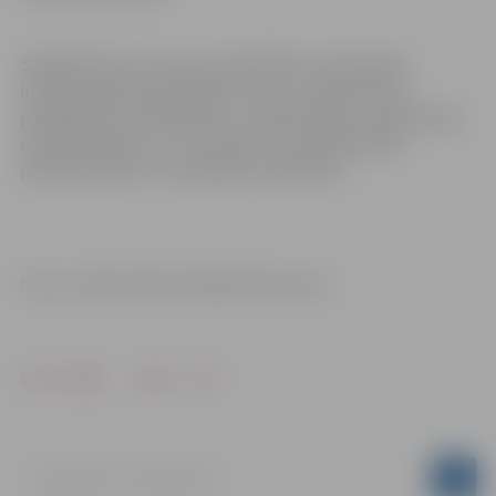
Sabiedriskais centrs aicina biedrības, iedzīvotāju
interešu grupas apmeklēt centru un iepazīties ar
piedāvājumu, kā darboties, realizēt idejas, sanākt kopā,
rakstīt projektus un tos īstenot, lai kopā veidotu
pilsoniski aktīvu un saliedētu sabiedrību.
Foto un informacija: Sabiedriskais centrs
Drukāt
Dalīties