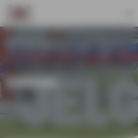
ĢIMENE