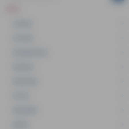
ZIŅAS
JAUNUMI
IZGLĪTĪBA
NODARBINĀTĪBA
PASĀKUMI
PAŠVALDĪBA
PILSĒTA
SABIEDRĪBA
ĢIMENE