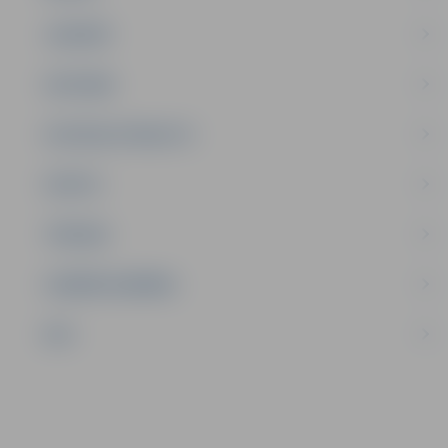
JAUNIEŠI
SATIKSME
SOCIĀLAIS ATBALSTS
SPORTS
TŪRISMS
UZŅĒMĒJDARBĪBA
NVO