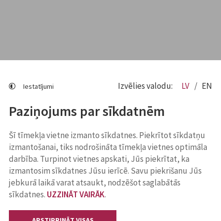
Izvēlies valodu:
LV
EN
Iestatījumi
Paziņojums par sīkdatnēm
Šī tīmekļa vietne izmanto sīkdatnes. Piekrītot sīkdatņu
izmantošanai, tiks nodrošināta tīmekļa vietnes optimāla
darbība. Turpinot vietnes apskati, Jūs piekrītat, ka
izmantosim sīkdatnes Jūsu ierīcē. Savu piekrišanu Jūs
jebkurā laikā varat atsaukt, nodzēšot saglabātās
sīkdatnes.
UZZINĀT VAIRĀK
.
APSTIPRINĀT VISAS