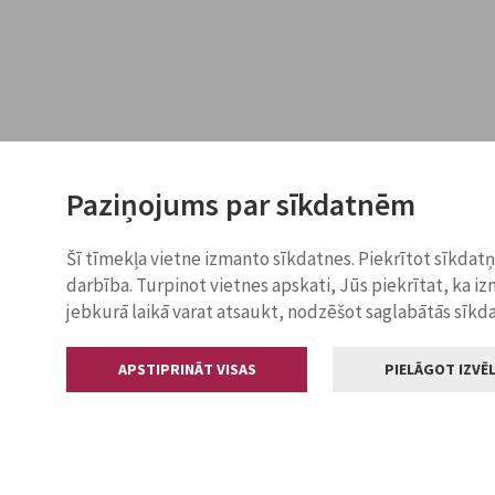
Paziņojums par sīkdatnēm
Šī tīmekļa vietne izmanto sīkdatnes. Piekrītot sīkdat
darbība. Turpinot vietnes apskati, Jūs piekrītat, ka i
jebkurā laikā varat atsaukt, nodzēšot saglabātās sīkd
APSTIPRINĀT VISAS
PIELĀGOT IZVĒL