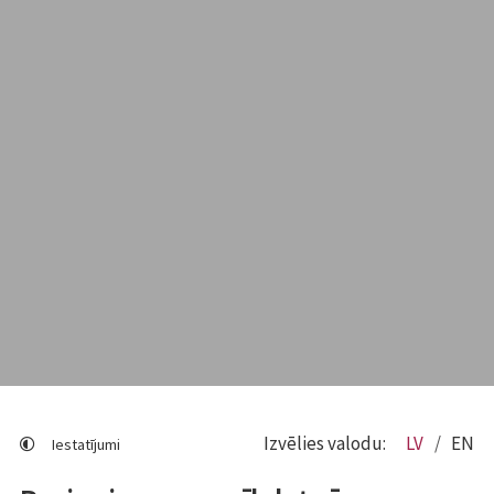
Izvēlies valodu:
LV
EN
Iestatījumi