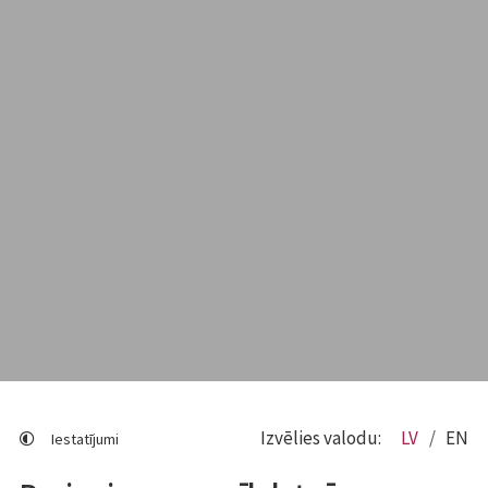
Izvēlies valodu:
LV
EN
Iestatījumi