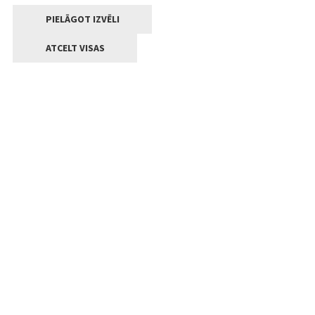
PIELĀGOT IZVĒLI
ATCELT VISAS
Kontakti
Jelgavas valstpilsētas pašvaldība
Lielā iela 11, Jelgava, LV-3001
+371 63005522
pasts@jelgava.lv
Klientu apkalpošana