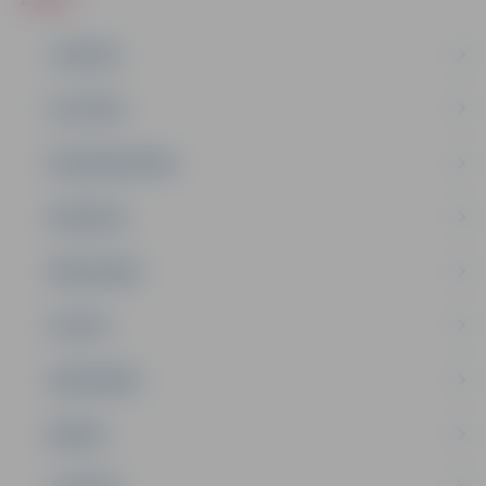
JAUNUMI
IZGLĪTĪBA
NODARBINĀTĪBA
PASĀKUMI
PAŠVALDĪBA
PILSĒTA
SABIEDRĪBA
ĢIMENE