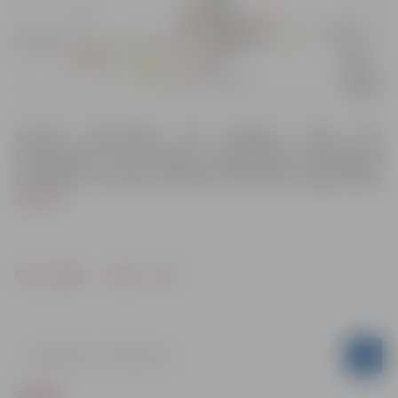
Aicinām iedzīvotājus būt vērīgiem, sekot līdz
izvietotajiem ceļu satiksmes organizācijas tehniskajiem
līdzekļiem un ievērot saskaņoto Satiksmes organizācijas
shēmu
!
Drukāt
Dalīties
ZIŅAS