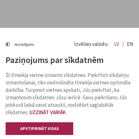
Izvēlies valodu:
LV
EN
Iestatījumi
Paziņojums par sīkdatnēm
Šī tīmekļa vietne izmanto sīkdatnes. Piekrītot sīkdatņu
izmantošanai, tiks nodrošināta tīmekļa vietnes optimāla
darbība. Turpinot vietnes apskati, Jūs piekrītat, ka
izmantosim sīkdatnes Jūsu ierīcē. Savu piekrišanu Jūs
jebkurā laikā varat atsaukt, nodzēšot saglabātās
sīkdatnes.
UZZINĀT VAIRĀK
.
APSTIPRINĀT VISAS