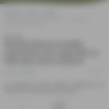
Sākumlapa
Jaunumi
Satiksme
Aktuālā satiksmes kustības organizācija Loka maģistrāles un
Kalnciema ceļa krustojumā
Klausīties
Aktuālā satiksmes kustības
organizācija Loka maģistrāles un
Kalnciema ceļa krustojumā
08/11/2019
Jaunumi
Satiksme
No 8.novembra izmaiņas satiksmes organizācijā Loka
maģistrāles un Kalnciema ceļa krustojumā.