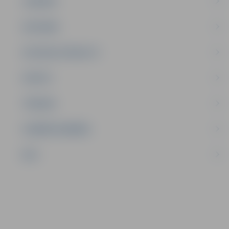
JAUNIEŠI
SATIKSME
SOCIĀLAIS ATBALSTS
SPORTS
TŪRISMS
UZŅĒMĒJDARBĪBA
NVO